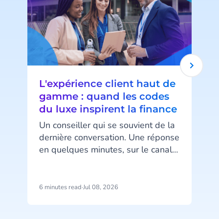
L'expérience client haut de
gamme : quand les codes
du luxe inspirent la finance
Un conseiller qui se souvient de la
dernière conversation. Une réponse
en quelques minutes, sur le canal
d
préféré du client. Un message au
bon moment, ni trop tôt ni trop
tard. Ce niveau d’attention, associé
6 minutes read
·
Jul 08, 2026
6
au luxe, devient pourtant un
standard attendu dans la banque
n