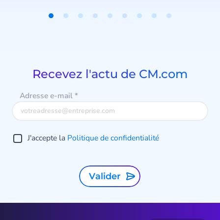
et l’assurance.
Item
acc
1
of
9
Recevez l'actu de CM.com
v
e
Adresse e-mail
*
p
J'accepte la
Politique de confidentialité
s
a
Valider