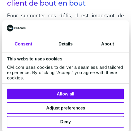
client de bout en bout
Pour surmonter ces défis, il est important de
mettre en place une stratégie d'engagement
client globale. Cette stratégie aide à gérer,
analyser et optimiser le parcours client, du
Consent
Details
About
marketing au service client en passant par les
ventes.
This website uses cookies
Les Étapes Clés d’un Parcours Complet :
CM.com uses cookies to deliver a seamless and tailored
experience. By clicking “Accept” you agree with these
cookies.
Connexion des Systèmes :
Intégrez vos
systèmes logiciels (CRM, ERP, CMS, etc.) à
Allow all
une plateforme de données clients (CDP)
pour créer une source unique et fiable.
Adjust preferences
Profils de Clients à 360° :
Centralisez les
Deny
données pour obtenir une vue complète de