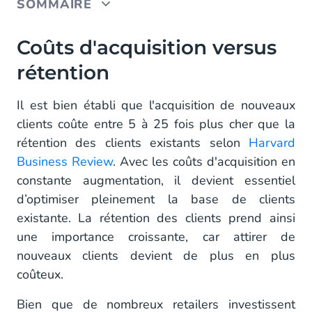
SOMMAIRE
Coûts d'acquisition versus rétention
Coûts d'acquisition versus
rétention
Les défis du parcours client
La stratégie d’engagement client de bout en
Il est bien établi que l'acquisition de nouveaux
bout
clients coûte entre 5 à 25 fois plus cher que la
rétention des clients existants selon
Harvard
Intégration transparente et IA conversationnelle
Business Review
. Avec les coûts d'acquisition en
constante augmentation, il devient essentiel
d’optimiser pleinement la base de clients
existante. La rétention des clients prend ainsi
une importance croissante, car attirer de
nouveaux clients devient de plus en plus
coûteux.
Bien que de nombreux retailers investissent