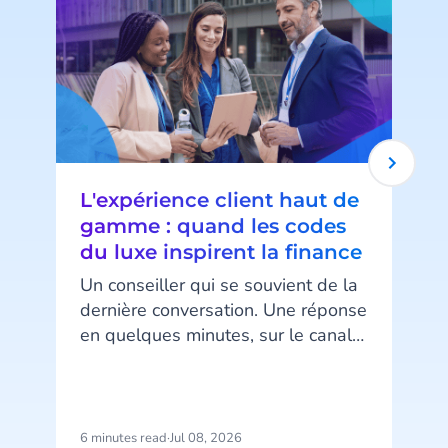
L'expérience client haut de
gamme : quand les codes
du luxe inspirent la finance
Un conseiller qui se souvient de la
dernière conversation. Une réponse
en quelques minutes, sur le canal
d
préféré du client. Un message au
bon moment, ni trop tôt ni trop
tard. Ce niveau d’attention, associé
au luxe, devient pourtant un
6 minutes read
·
Jul 08, 2026
6