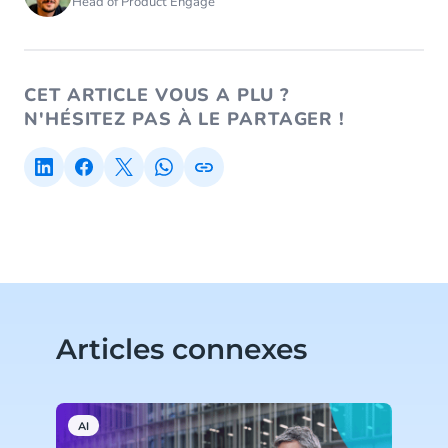
Head of Product Engage
CET ARTICLE VOUS A PLU ?
N'HÉSITEZ PAS À LE PARTAGER !
Articles connexes
AI
H