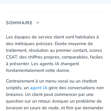
SOMMAIRE
Analyse des sujets : commencez par comprendre
Les équipes de service client sont habituées à
ce qu'on demande vraiment à votre IA
des métriques précises. Durée moyenne de
traitement, résolution au premier contact, scores
Taux de résolution : transformer un chiffre en
CSAT; des chiffres propres, comparables, faciles
direction
à présenter. Les agents IA changent
Retours clients : ce que les chiffres ne montrent
fondamentalement cette donne.
pas toujours
Contrairement à un menu vocal ou un chatbot
Quand quelque chose ne va pas, vous pouvez
scriptés, un
agent IA
gère des conversations non
remonter à la source et corriger sur le champ
linéaires. Un client peut commencer par une
question sur un retour, évoquer un problème de
Une IA que vous pouvez améliorer en continu
livraison en cours de route, et finir par demander