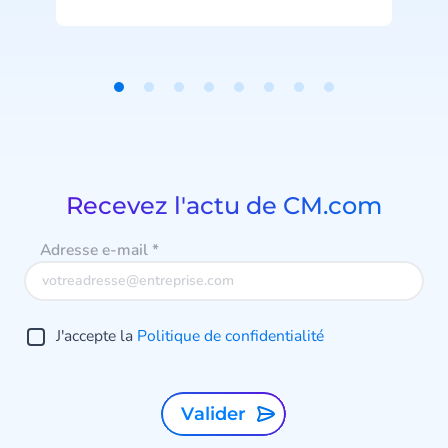
standard attendu dans la banque
n
et l’assurance.
acc
Item
1
of
8
v
Recevez l'actu de CM.com
e
Adresse e-mail
*
p
s
J'accepte la
Politique de confidentialité
a
Valider