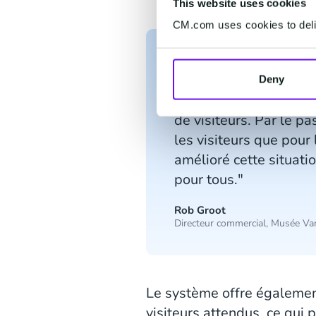
This website uses cookies
CM.com uses cookies to deliv
Deny
"L'une des raisons pri
de visiteurs. Par le pa
les visiteurs que pour
amélioré cette situati
pour tous."
Rob Groot
Directeur commercial, Musée Va
Le système offre également
visiteurs attendus, ce qui 