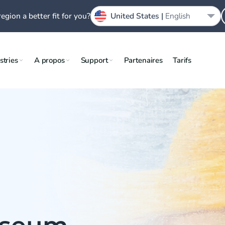
region a better fit for you?
United States |
English
stries
A propos
Support
Partenaires
Tarifs