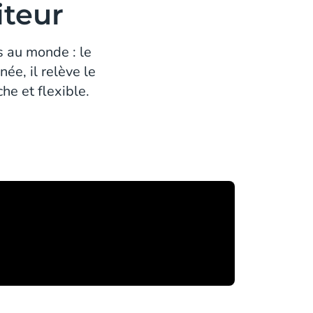
iteur
s au monde : le
ée, il relève le
che et flexible.