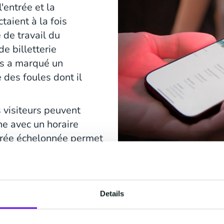
'entrée et la
taient à la fois
 de travail du
e billetterie
es a marqué un
 des foules dont il
 visiteurs peuvent
ne avec un horaire
ntrée échelonnée permet
urs tout au long de la
ux et aboutissant à un
Details