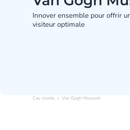
Van Gogh M
Innover ensemble pour offrir u
visiteur optimale
Cas clients
Van Gogh Museum