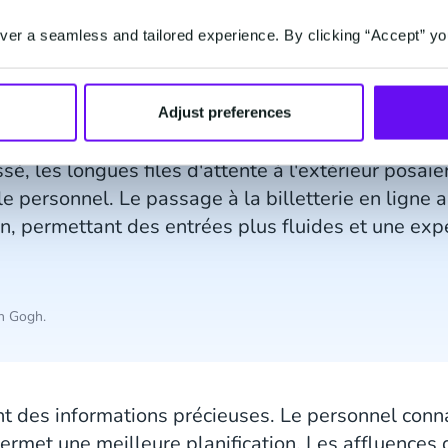
er a seamless and tailored experience. By clicking “Accept” yo
Adjust preferences
ncipales de cette collaboration était notre besoin 
ssé, les longues files d'attente à l'extérieur posa
 le personnel. Le passage à la billetterie en ligne
on, permettant des entrées plus fluides et une ex
n Gogh.
 des informations précieuses. Le personnel conna
permet une meilleure planification. Les affluences 