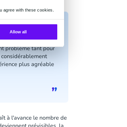
u agree with these cookies.
Allow all
de mieux gérer les flux
ient problème tant pour
 a considérablement
périence plus agréable
ît à l'avance le nombre de
deviennent prévisibles, la