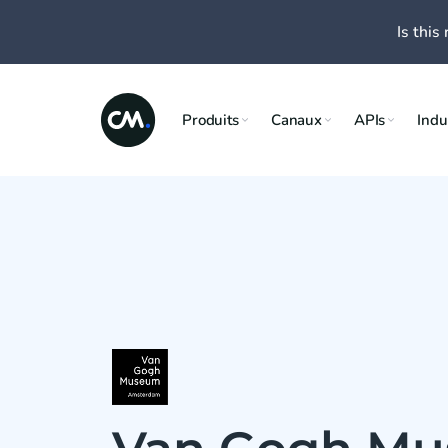
Is this 
Produits
Canaux
APIs
Indu