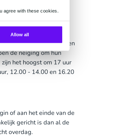
r.
u agree with these cookies.
voor merken in het
Allow all
het hoogst in weekenden en
ben de neiging om hun
 zijn het hoogst om 17 uur
uur, 12.00 - 14.00 en 16.20
in of aan het einde van de
lijk gericht is dan al de
cht overdag.