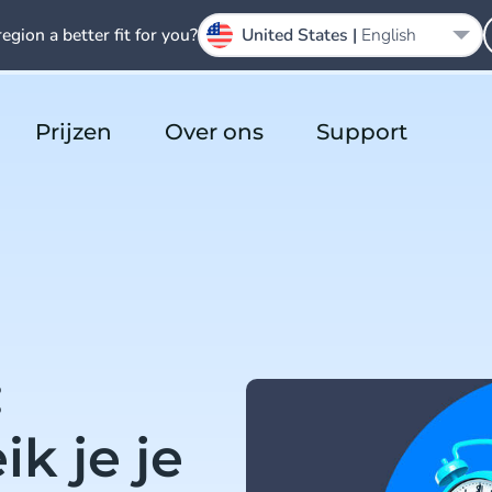
region a better fit for you?
United States |
English
Prijzen
Over ons
Support
:
k je je