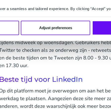
8.30 uur, 12.00 en 14.00 uur en 16.00 en 18.30 uu
er a seamless and tailored experience. By clicking “Accept” yo
Beste tijd voor Twitter
Studies hebben aangetoond dat de betrokkenheid 
Adjust preferences
weekend 17% hoger is en de klikfrequenties zijn 
tijdens midweek op woensdagen. Gebruikers heb
Twitter te checken als ze onderweg zijn - retweets
en de beste tijden om te Tweeten zijn 8.00 - 9.30 
en 17.30 uur.
Beste tijd voor LinkedIn
Op dit platform moet je overwegen om aan het beg
werkdag te plaatsen. Aangezien deze site meer zake
anderen, wordt deze waarschijnlijk ook meer bezo