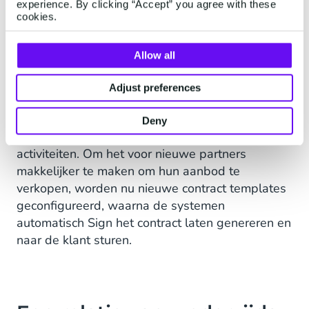
experience. By clicking “Accept” you agree with these
Waarom Sign?
cookies.
Om een robuuste, gestructureerde en
Allow all
integreerbare oplossing te bouwen die volledig
geautomatiseerd was, koos SuperMoney voor de
Adjust preferences
API-versie die het niet alleen mogelijk maakte
om verkoopvolumes te schalen, maar ook om dit
Deny
te doen met minimale impact op de operationele
activiteiten. Om het voor nieuwe partners
makkelijker te maken om hun aanbod te
verkopen, worden nu nieuwe contract templates
geconfigureerd, waarna de systemen
automatisch Sign het contract laten genereren en
naar de klant sturen.