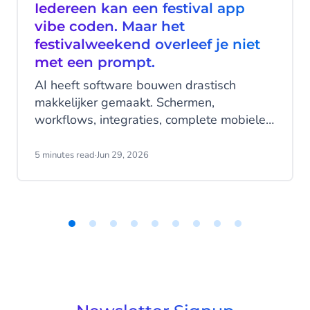
Iedereen kan een festival app
vibe coden. Maar het
festivalweekend overleef je niet
met een prompt.
AI heeft software bouwen drastisch
makkelijker gemaakt. Schermen,
workflows, integraties, complete mobiele
applicaties - gegenereerd in een middag,
met een handvol prompts.
5 minutes read
·
Jun 29, 2026
Item
1
of
9