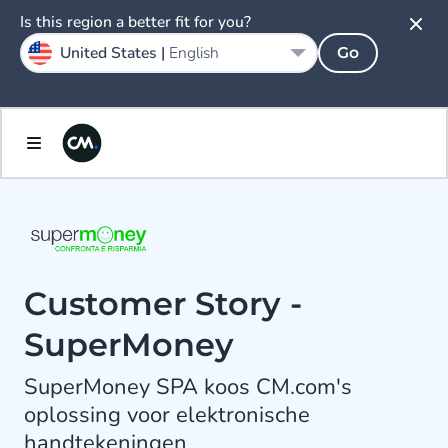
Is this region a better fit for you?
United States |
English
Go
Customer Story -
SuperMoney
SuperMoney SPA koos CM.com's
oplossing voor elektronische
handtekeningen