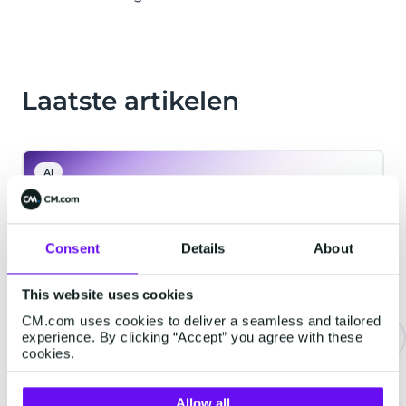
Laatste artikelen
AI
Consent
Details
About
This website uses cookies
CM.com uses cookies to deliver a seamless and tailored
experience. By clicking “Accept” you agree with these
cookies.
Nieuw: Ask HALO, de AI-assistent
die je agents bouwt, verbetert en
Allow all