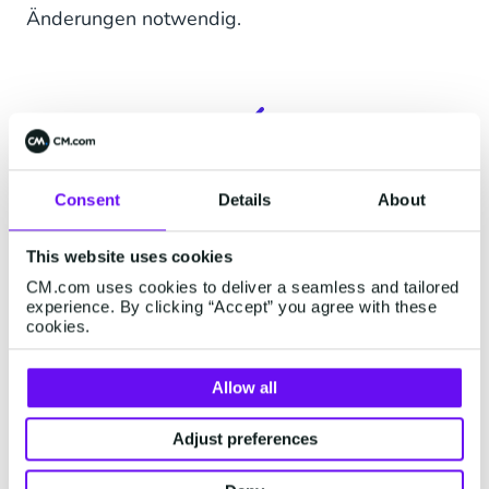
Änderungen notwendig.
Daten
Consent
Details
About
Die SMSKaufen Versandberichte wurden nicht an
This website uses cookies
CM.com übertragen. Wenn Sie diese benötigen,
CM.com uses cookies to deliver a seamless and tailored
senden Sie bitte eine E-Mail an
experience. By clicking “Accept” you agree with these
support@cmtelecom.de
cookies.
Allow all
Adjust preferences