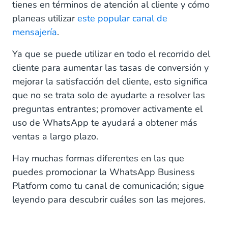
tienes en términos de atención al cliente y cómo
Cómo crear códigos QR de whatsApp
planeas utilizar
este popular canal de
¿Dónde incluir tus puntos de acceso de
mensajería
.
WhatsApp?
Ya que se puede utilizar en todo el recorrido del
En tu Web (orgánico)
cliente para aumentar las tasas de conversión y
mejorar la satisfacción del cliente, esto significa
En redes sociales (orgánico)
que no se trata solo de ayudarte a resolver las
A través de la Respuesta de Voz Interactiva o
preguntas entrantes; promover activamente el
Redirección de "IVR" (orgánico)
uso de WhatsApp te ayudará a obtener más
ventas a largo plazo.
En anuncios impresos, catálogos y Flyers (pago)
Hay muchas formas diferentes en las que
Con anuncios de "Click to WhatsApp" en redes
puedes promocionar la WhatsApp Business
sociales (pago)
Platform como tu canal de comunicación; sigue
Cómo obtener un permiso para WhatsApp
leyendo para descubrir cuáles son las mejores.
Comienza con la WhatsApp Business Platform