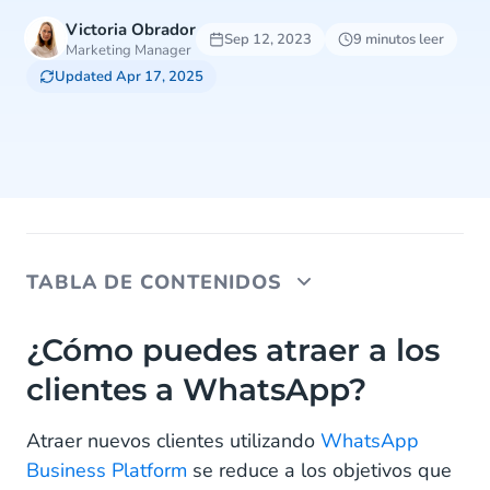
Victoria Obrador
Sep 12, 2023
9 minutos leer
Marketing Manager
Updated Apr 17, 2025
TABLA DE CONTENIDOS
¿Cómo puedes atraer a los clientes a WhatsApp?
¿Cómo puedes atraer a los
clientes a WhatsApp?
¿Qué son los puntos de acceso de WhatsApp?
Cómo integrar puntos de acceso de "Click-To-
Atraer nuevos clientes utilizando
WhatsApp
Chat"
Business Platform
se reduce a los objetivos que