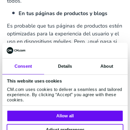
todos.
En tus páginas de productos y blogs
Es probable que tus páginas de productos estén
optimizadas para la experiencia del usuario y el
uso en dispositivos móviles. Pero, ¿qué pasa si
tu visitante tiene una pregunta? No querrías que
tengan que buscar la mejor manera de
contactarte, ya que podrían perder interés
Consent
Details
About
fácilmente en el camino y abandonar tu sitio
web. Si pueden hacer clic en un botón en la
This website uses cookies
página de productos, iniciando
una conversación
CM.com uses cookies to deliver a seamless and tailored
experience. By clicking “Accept” you agree with these
de WhatsApp en su teléfono móvil
o a través
cookies.
de WhatsApp Web en su PC, el proceso les
resultará mucho más fluido, lo que mantendrá
Allow all
una buena imagen de tu marca.
Adjust preferences