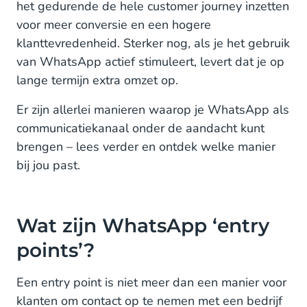
het gedurende de hele customer journey inzetten
Via Interactive Voice Response of ‘IVR’-
omleiding (organisch)
voor meer conversie en een hogere
klanttevredenheid. Sterker nog, als je het gebruik
In drukwerkadvertenties, catalogi en flyers
van WhatsApp actief stimuleert, levert dat je op
(betaald)
lange termijn extra omzet op.
Met Click to WhatsApp-advertenties op social
Er zijn allerlei manieren waarop je WhatsApp als
media (betaald)
communicatiekanaal onder de aandacht kunt
Een opt-in ontvangen voor WhatsApp
brengen – lees verder en ontdek welke manier
bij jou past.
Aan de slag met WhatsApp Business Platform
Wat zijn WhatsApp ‘entry
points’?
Een entry point is niet meer dan een manier voor
klanten om contact op te nemen met een bedrijf