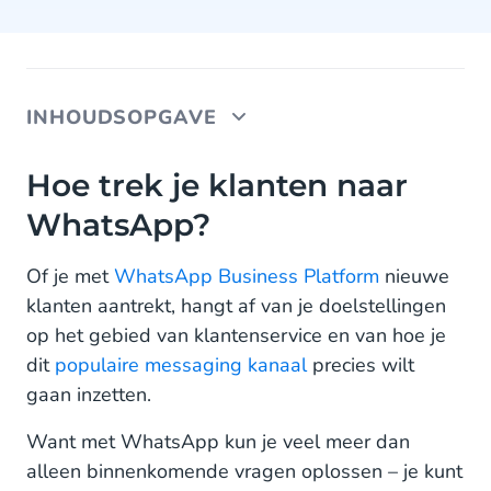
INHOUDSOPGAVE
Hoe trek je klanten naar WhatsApp?
Hoe trek je klanten naar
WhatsApp?
Wat zijn WhatsApp ‘entry points’?
Click to Chat entry points integreren
Of je met
WhatsApp Business Platform
nieuwe
klanten aantrekt, hangt af van je doelstellingen
WhatsApp QR-codes creëren
op het gebied van klantenservice en van hoe je
Waar plaats je je WhatsApp entry points?
dit
populaire messaging kanaal
precies wilt
gaan inzetten.
Op je website (organisch)
Want met WhatsApp kun je veel meer dan
Op social media (organisch)
alleen binnenkomende vragen oplossen – je kunt