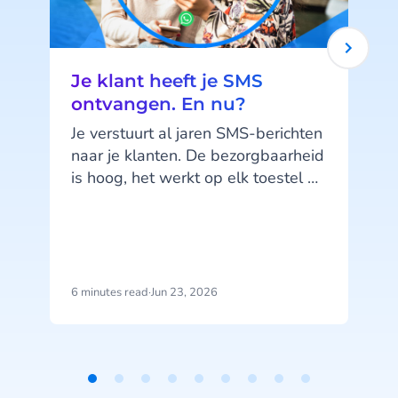
Je klant heeft je SMS
ontvangen. En nu?
Je verstuurt al jaren SMS-berichten
naar je klanten. De bezorgbaarheid
is hoog, het werkt op elk toestel en
je klanten kennen het kanaal. SMS
doet wat het moet doen. Maar hier
zit precies het probleem: SMS doet,
het praat niet terug.
6 minutes read
·
Jun 23, 2026
1
b
j
u