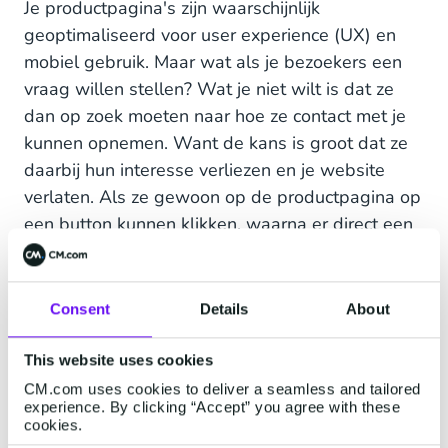
Je productpagina's zijn waarschijnlijk
geoptimaliseerd voor user experience (UX) en
mobiel gebruik. Maar wat als je bezoekers een
vraag willen stellen? Wat je niet wilt is dat ze
dan op zoek moeten naar hoe ze contact met je
kunnen opnemen. Want de kans is groot dat ze
daarbij hun interesse verliezen en je website
verlaten. Als ze gewoon op de productpagina op
een button kunnen klikken, waarna er direct een
WhatsApp-gesprek begint op hun mobiele
telefoon of via WhatsApp Web op hun pc, dan
voelt het proces veel soepeler aan en maakt je
Consent
Details
About
merk een goede indruk.
This website uses cookies
CM.com uses cookies to deliver a seamless and tailored
experience. By clicking “Accept” you agree with these
cookies.