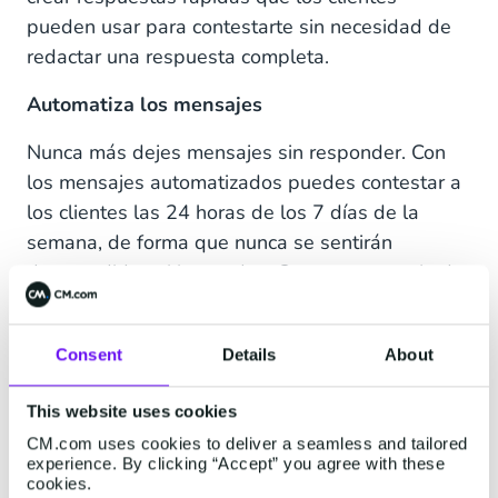
pueden usar para contestarte sin necesidad de
redactar una respuesta completa.
Automatiza los mensajes
Nunca más dejes mensajes sin responder. Con
los mensajes automatizados puedes contestar a
los clientes las 24 horas de los 7 días de la
semana, de forma que nunca se sentirán
desatendidos ni ignorados. Crear un mensaje de
saludo que se envíe como respuesta a los
mensajes nuevos de los clientes le ayudará a la
Consent
Details
About
marca a fomentar la buena voluntad a la vez que
presenta a tu empresa.
This website uses cookies
También puedes ahorrar tiempo con los
CM.com uses cookies to deliver a seamless and tailored
experience. By clicking “Accept” you agree with these
siguientes tipos de mensajes:
:
cookies.