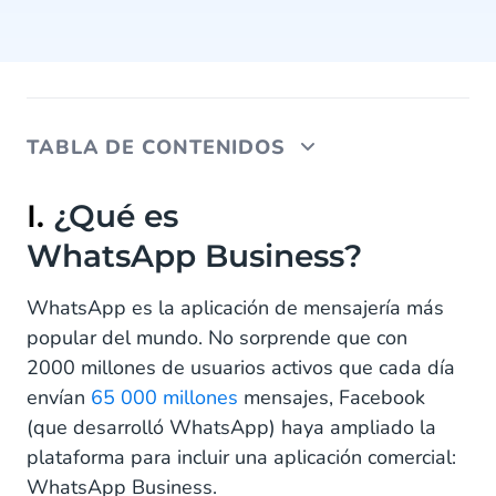
TABLA DE CONTENIDOS
I. ¿Qué es WhatsApp Business?
I.
¿Qué es
WhatsApp Business?
II. ¿Cuáles son las diferencias entre
WhatsApp Business y los SMS?
WhatsApp es la aplicación de mensajería más
III. Las ventajas de WhatsApp Business
popular del mundo. No sorprende que con
2000 millones de usuarios activos que cada día
IV. Funciones de WhatsApp Business
envían
65 000 millones
mensajes, Facebook
V. Cómo usar WhatsApp Business
(que desarrolló WhatsApp) haya ampliado la
plataforma para incluir una aplicación comercial:
V. CM.com te ayuda a gestionar a la perfección tus
WhatsApp Business.
aplicaciones de chats multicanales con los clientes