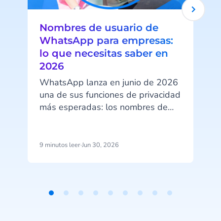
Nombres de usuario de
WhatsApp para empresas:
lo que necesitas saber en
2026
WhatsApp lanza en junio de 2026
una de sus funciones de privacidad
más esperadas: los nombres de
usuario. A partir de esa fecha, tus
clientes podrán ocultar su número
de teléfono al contactar con tu
9 minutos leer
·
Jun 30, 2026
7
empresa a través de WhatsApp
Business. Ese cambio tiene
implicaciones directas en cómo
identificas clientes, gestionas
Item
campañas y estructuras tus datos.
1