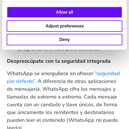
Mensajes para informar a los clientes de los
tiempos de espera
Allow all
Mensajes para dar seguimiento con enlaces
Adjust preferences
a recursos de preguntas frecuentes
Deny
Mensajes para invitar a los usuarios a
programar una hora para conversar
Despreocúpate con la seguridad integrada
WhatsApp se enorgullece en ofrecer
“seguridad
por defecto”
. A diferencia de otras aplicaciones
de mensajería, WhatsApp cifra los mensajes y
llamadas de extremo a extremo. Cada mensaje
cuenta con un candado y llave únicos, de forma
que únicamente los remitentes y destinatarios
pueden leer el contenido (WhatsApp no puede
leerlo).