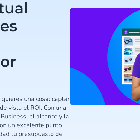
tual
res
n
or
 quieres una cosa: captar
 de vista el ROI. Con una
usiness, el alcance y la
son un excelente punto
rdad tu presupuesto de