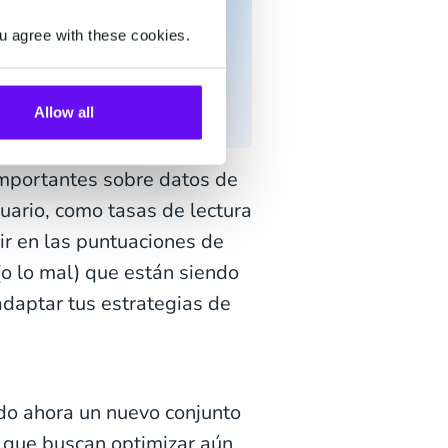
cas. Aparte de la gran
u agree with these cookies.
tencia de las métricas
Allow all
mportantes sobre datos de
ario, como tasas de lectura
ir en las puntuaciones de
(o lo mal) que están siendo
adaptar tus estrategias de
do ahora un nuevo conjunto
g que buscan optimizar aún