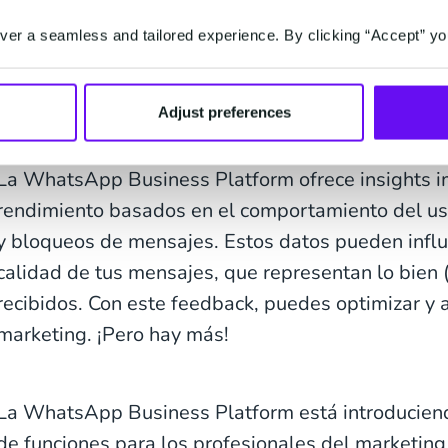
actuales de seguimiento y medición de métri
er a seamless and tailored experience. By clicking “Accept” yo
cantidad de datos, se enfrentan a la inconsis
entre plataformas.
Adjust preferences
La WhatsApp Business Platform ofrece insights i
rendimiento basados en el comportamiento del usu
y bloqueos de mensajes. Estos datos pueden influ
calidad de tus mensajes, que representan lo bien 
recibidos. Con este feedback, puedes optimizar y 
marketing. ¡Pero hay más!
La WhatsApp Business Platform está introducien
de funciones para los profesionales del marketin