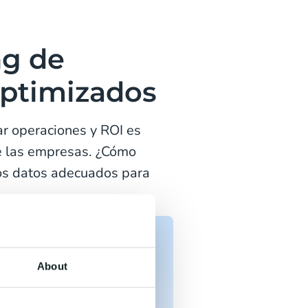
ng de
ptimizados
ar operaciones y ROI es
de las empresas. ¿Cómo
los datos adecuados para
Forrester, el 86% de
About
iene dificultades para
us capacidades