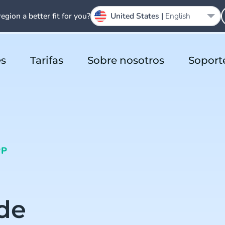
region a better fit for you?
United States |
English
es
Tarifas
Sobre nosotros
Soport
PP
de