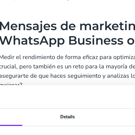
Mensajes de marketi
WhatsApp Business o
Medir el rendimiento de forma eficaz para optimiz
crucial, pero también es un reto para la mayoría 
asegurarte de que haces seguimiento y analizas 
mejorar?
En la encuesta Business Messaging 2024 de 
Details
los encuestados afirmó que su organización t
optimizar los esfuerzos de mensajería con s