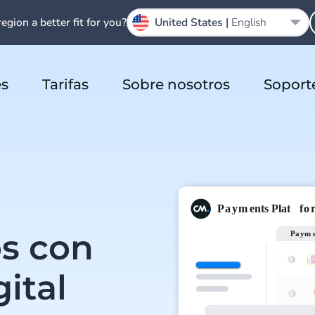
region a better fit for you?
United States |
English
es
Tarifas
Sobre nosotros
Soport
os con
ital