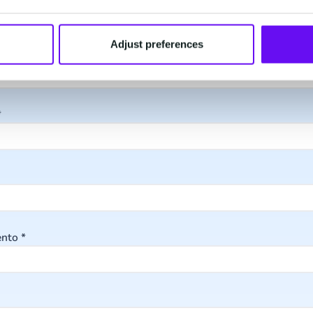
Adjust preferences
*
ento
*