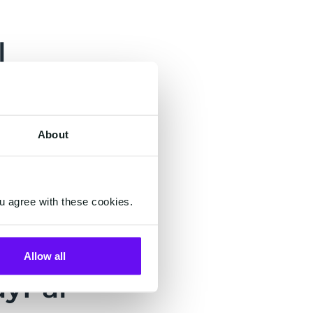
l
de paiement pour
sies. Il n'y a
About
u agree with these cookies.
Allow all
ayPal