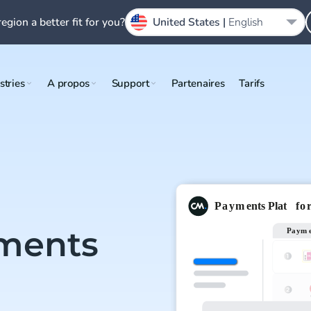
region a better fit for you?
United States |
English
stries
A propos
Support
Partenaires
Tarifs
ements