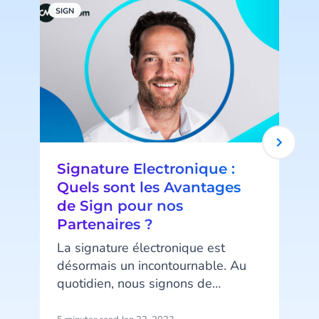
SIGN
S
Signature Electronique :
Quels sont les Avantages
de Sign pour nos
Partenaires ?
La signature électronique est
é
désormais un incontournable. Au
quotidien, nous signons de
l
nombreux documents en ligne.