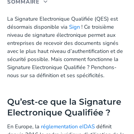
SOMMAIRE
Qu’est-ce que la Signature Electronique Qualifiée ?
La Signature Electronique Qualifiée (QES) est
désormais disponible via
Sign
! Ce troisième
La Signature Electronique Standard
niveau de signature électronique permet aux
entreprises de recevoir des documents signés
La Signature Electronique Avancée
avec le plus haut niveau d’authentification et de
La Signature Electronique Qualifiée
sécurité possible. Mais comment fonctionne la
Signature Electronique Qualifiée ? Penchons-
Signature Electronique Qualifiée via Sign :
nous sur sa définition et ses spécificités.
Comment ça Marche ?
Notre Partenaire : Digidentity
Qu’est-ce que la Signature
Comment Choisir le bon Niveau de Signature
Electronique ?
Electronique Qualifiée ?
Envoyez toutes vos Demandes de Signature
En Europe, la
réglementation eIDAS
définit
Electronique via Sign