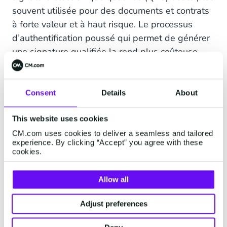
souvent utilisée pour des documents et contrats
à forte valeur et à haut risque. Le processus
d’authentification poussé qui permet de générer
une signature qualifiée la rend plus coûteuse
que les autres types de signature électronique.
Toutefois, chaque étape est effectuée en ligne et
évite les contraintes et les éventuels frais liés à
Consent
Details
About
une signature présentielle.
This website uses cookies
Exemples de documents :
actes authentiques,
CM.com uses cookies to deliver a seamless and tailored
actes d'avocats, passations de marchés publics...
experience. By clicking “Accept” you agree with these
cookies.
Allow all
Signature Electronique
Qualifiée via Sign :
Adjust preferences
Comment ça Marche ?