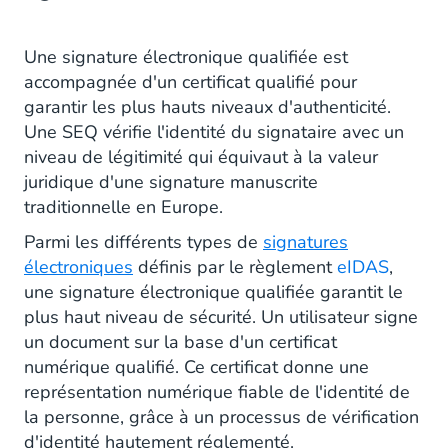
Signatures électroniques qualifiées (QES)
Quelles sont les Exigences Légales pour les
Une signature électronique qualifiée est
signatures électroniques ?
accompagnée d'un certificat qualifié pour
garantir les plus hauts niveaux d'authenticité.
Comment obtenir une Signature Electronique
Une SEQ vérifie l'identité du signataire avec un
Qualifiée ?
niveau de légitimité qui équivaut à la valeur
juridique d'une signature manuscrite
La Solution Sign de CM.com propose-t-elle
traditionnelle en Europe.
une Signature Electronique Qualifiée ?
Parmi les différents types de
signatures
électroniques
définis par le règlement
eIDAS
,
une signature électronique qualifiée garantit le
plus haut niveau de sécurité. Un utilisateur signe
un document sur la base d'un certificat
numérique qualifié. Ce certificat donne une
représentation numérique fiable de l'identité de
la personne, grâce à un processus de vérification
d'identité hautement réglementé.