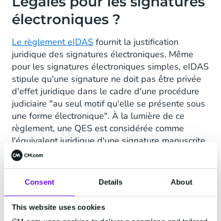
Légales pour les signatures
électroniques ?
Le règlement eIDAS
fournit la justification
juridique des signatures électroniques. Même
pour les signatures électroniques simples, eIDAS
stipule qu'une signature ne doit pas être privée
d'effet juridique dans le cadre d'une procédure
judiciaire "au seul motif qu'elle se présente sous
une forme électronique". À la lumière de ce
règlement, une QES est considérée comme
l'équivalent juridique d'une signature manuscrite.
En dehors de l'UE, la validité juridique des
signatures électroniques peut être légèrement
Consent
Details
About
différente, mais un nombre croissant de marchés
dans le monde reconnaissent les signatures
This website uses cookies
électroniques comme juridiquement solides et