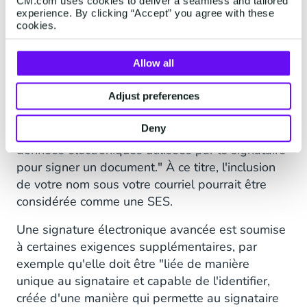
suivent les normes eIDAS.
CM.com uses cookies to deliver a seamless and tailored
experience. By clicking “Accept” you agree with these
cookies.
L'une des différences entre une signature
électronique simple et une signature
électronique avancée est le niveau d'authenticité
Allow all
requis. Une signature électronique simple (SES),
Adjust preferences
par exemple, est définie par eIDAS comme "tout
élément de données électroniques qui est joint
Deny
ou associé logiquement à d'autres formes de
données électroniques utilisées par le signataire
pour signer un document." À ce titre, l'inclusion
de votre nom sous votre courriel pourrait être
considérée comme une SES.
Une signature électronique avancée est soumise
à certaines exigences supplémentaires, par
exemple qu'elle doit être "liée de manière
unique au signataire et capable de l'identifier,
créée d'une manière qui permette au signataire