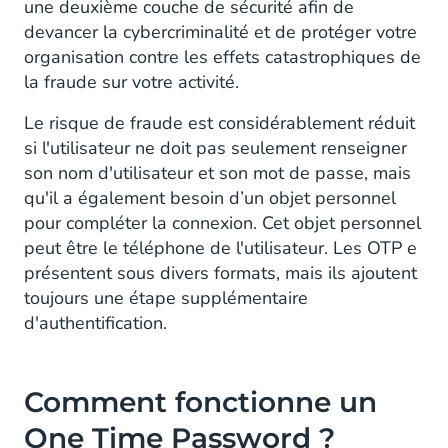
Identification des transactions douteuses
une deuxième couche de sécurité afin de
devancer la cybercriminalité et de protéger votre
Confirmation des transactions de grande
organisation contre les effets catastrophiques de
valeur
la fraude sur votre activité.
Traitement des mots de passe perdus
Le risque de fraude est considérablement réduit
si l'utilisateur ne doit pas seulement renseigner
Accès aux services publics
son nom d'utilisateur et son mot de passe, mais
qu'il a également besoin d’un objet personnel
Reconnaissance des appareils peu
pour compléter la connexion. Cet objet personnel
familiers
peut être le téléphone de l'utilisateur. Les OTP e
présentent sous divers formats, mais ils ajoutent
Onboarding & Accueil
toujours une étape supplémentaire
Protection des informations privées
d'authentification.
Comment fonctionne un
One Time Password ?