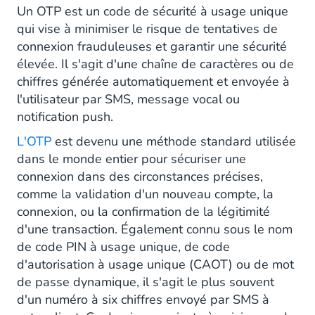
One Time Password sous forme de
Un OTP est un code de sécurité à usage unique
message SMS
qui vise à minimiser le risque de tentatives de
connexion frauduleuses et garantir une sécurité
One Time Password sous forme de
élevée. Il s'agit d'une chaîne de caractères ou de
message vocal
chiffres générée automatiquement et envoyée à
l'utilisateur par SMS, message vocal ou
One Time Password sous forme de
notification push.
notification push
L'OTP
est devenu une méthode standard utilisée
Pourquoi un One Time Password est-il sûr ?
dans le monde entier pour sécuriser une
connexion dans des circonstances précises,
Les OTP utilisent des pratiques éprouvées
comme la validation d'un nouveau compte, la
Les facteurs de l'authentification 2FA
connexion, ou la confirmation de la légitimité
d'une transaction. Également connu sous le nom
Génération du code OTP crypté
de code PIN à usage unique, de code
d'autorisation à usage unique (CAOT) ou de mot
L'utilisation des OTP est limitée dans le
de passe dynamique, il s'agit le plus souvent
temps
d'un numéro à six chiffres envoyé par SMS à