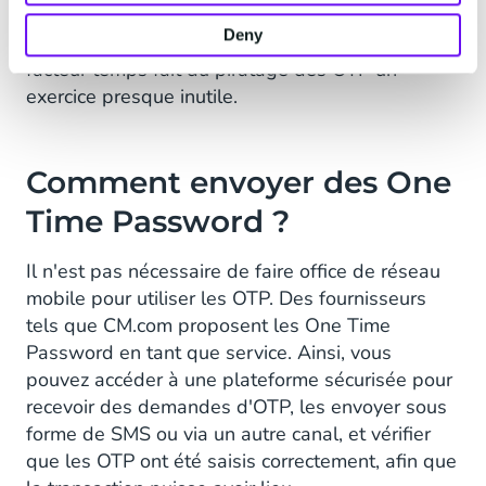
validité : c'est ce qu'on appelle la "non-reprise".
Deny
Même si les OTP étaient faciles à pirater, ce
facteur temps fait du piratage des OTP un
exercice presque inutile.
Comment envoyer des One
Time Password ?
Il n'est pas nécessaire de faire office de réseau
mobile pour utiliser les OTP. Des fournisseurs
tels que CM.com proposent les One Time
Password en tant que service. Ainsi, vous
pouvez accéder à une plateforme sécurisée pour
recevoir des demandes d'OTP, les envoyer sous
forme de SMS ou via un autre canal, et vérifier
que les OTP ont été saisis correctement, afin que