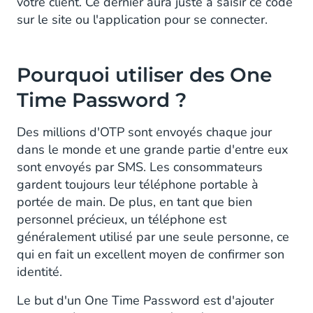
votre client. Ce dernier aura juste à saisir ce code
Et les OTP sont à usage unique !
sur le site ou l'application pour se connecter.
Comment envoyer des One Time Password ?
Avantages de l'utilisation des One Time
Pourquoi utiliser des One
Password
Time Password ?
Les OTP sont largement populaires et
intuitifs
Des millions d'OTP sont envoyés chaque jour
dans le monde et une grande partie d'entre eux
Une technologie éprouvée garantit une
sont envoyés par SMS. Les consommateurs
grande fiabilité
gardent toujours leur téléphone portable à
portée de main. De plus, en tant que bien
Les OTP répondent à un grand nombre de
personnel précieux, un téléphone est
scénarios
généralement utilisé par une seule personne, ce
qui en fait un excellent moyen de confirmer son
Cas d'usage des OTP
identité.
Activation des cartes bancaires
Le but d'un One Time Password est d'ajouter