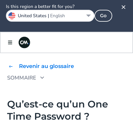
Is this region a better fit for you?
United States |
English
Go
Revenir au glossaire
SOMMAIRE
Pourquoi utiliser des One Time Password ?
Comment fonctionne un One Time Password
Qu’est-ce qu’un One
?
Time Password ?
Exemples de One Time Password