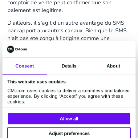
comptoir de vente peut confirmer que son
paiement est légitime.
D’ailleurs, il s'agit d'un autre avantage du SMS
par rapport aux autres canaux. Bien que le SMS
n'ait pas été conçu à l'origine comme une
technologie de messagerie instantanée, en
pratique, grâce au SMS, un message texte est
envoyé en seulement quelques secondes à son
Consent
Details
About
destinataire. Celui-ci peut être situé n’importe où
dans le monde.
This website uses cookies
CM.com uses cookies to deliver a seamless and tailored
Et les OTP sont à usage unique !
experience. By clicking “Accept” you agree with these
cookies.
En outre, les OTP ne peuvent être utilisés que
pour une seule occasion. Une fois expirés, ces
mots de passe deviennent inutiles, et le même
Allow all
OTP ne peut pas être utilisé pour se connecter
Adjust preferences
plus d'une fois, même pendant sa période de