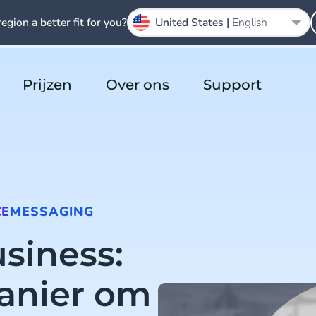
region a better fit for you?
United States |
English
Prijzen
Over ons
Support
CE
MESSAGING
siness:
anier om