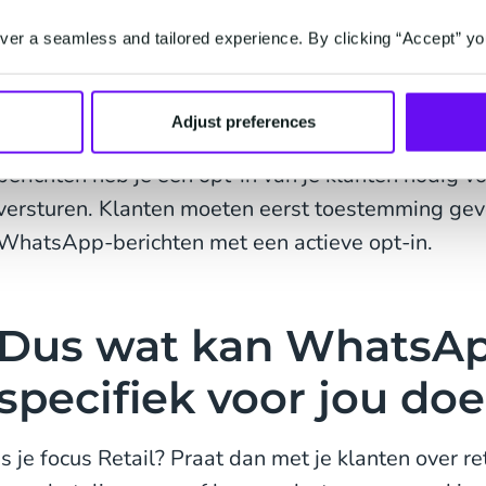
om klanten te bereiken die een actieve opt-in he
er a seamless and tailored experience. By clicking “Accept” yo
Als je met je klant wilt communiceren buiten de 24-
een gesprek starten met een melding naar een klan
Adjust preferences
heeft, kun je alleen sjabloon berichten sturen. Vo
berichten heb je een opt-in van je klanten nodig vo
versturen. Klanten moeten eerst toestemming gev
WhatsApp-berichten met een actieve opt-in.
Dus wat kan WhatsAp
specifiek voor jou doe
Is je focus Retail? Praat dan met je klanten over r