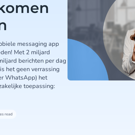
e komen
n
obiele messaging app
den! Met 2 miljard
miljard berichten per dag
 is het geen verrassing
ter WhatsApp) het
akelijke toepassing:
es read