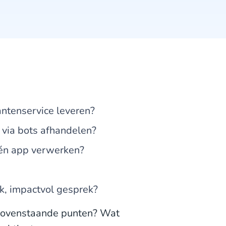
antenservice leveren?
 via bots afhandelen?
 één app verwerken?
jk, impactvol gesprek?
e bovenstaande punten? Wat