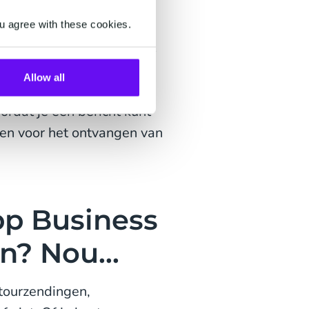
bben gegeven.
u agree with these cookies.
uur sessie, d.w.z. je wilt
t die een actieve opt-in
Allow all
or al deze uitgaande
ordat je een bericht kunt
en voor het ontvangen van
p Business
n? Nou...
etourzendingen,