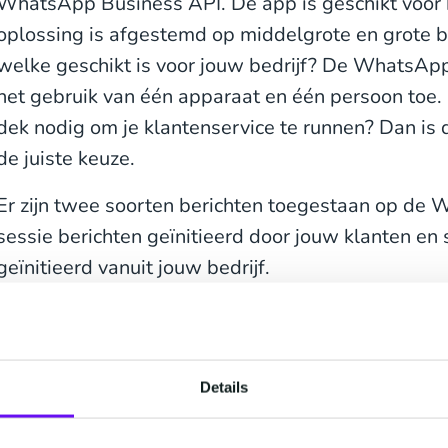
WhatsApp Business API. De app is geschikt voor k
oplossing is afgestemd op middelgrote en grote b
welke geschikt is voor jouw bedrijf? De WhatsAp
het gebruik van één apparaat en één persoon toe
dek nodig om je klantenservice te runnen? Dan i
de juiste keuze.
Er zijn twee soorten berichten toegestaan op de
sessie berichten geïnitieerd door jouw klanten en 
geïnitieerd vanuit jouw bedrijf.
Een WhatsApp berichten sessie begint wanneer ee
jouw bedrijf stuurt, en tijdens deze sessie kun je
binnen een venster van 24 uur. Binnen de sessie k
Details
personaliseren en/of automatiseren. Zodra het ber
sluit, kun je (vooraf goedgekeurde WhatsApp) sja