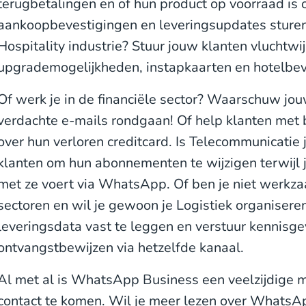
terugbetalingen en of hun product op voorraad is of
aankoopbevestigingen en leveringsupdates sturen. 
Hospitality industrie? Stuur jouw klanten vluchtwi
upgrademogelijkheden, instapkaarten en hotelbev
Of werk je in de financiële sector? Waarschuw jo
verdachte e-mails rondgaan! Of help klanten met 
over hun verloren creditcard. Is Telecommunicatie 
klanten om hun abonnementen te wijzigen terwijl 
met ze voert via WhatsApp. Of ben je niet werkz
sectoren en wil je gewoon je Logistiek organisere
leveringsdata vast te leggen en verstuur kennisg
ontvangstbewijzen via hetzelfde kanaal.
Al met al is WhatsApp Business een veelzijdige m
contact te komen. Wil je meer lezen over Whats