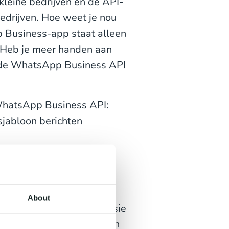
leine bedrijven en de API-
edrijven. Hoe weet je nou
p Business-app staat alleen
. Heb je meer handen aan
s de WhatsApp Business API
 WhatsApp Business API:
sjabloon berichten
n klant een bericht naar
 berichten beantwoorden
un je jouw klantenservice
About
ichtenvenster van de sessie
bloon berichten verzenden