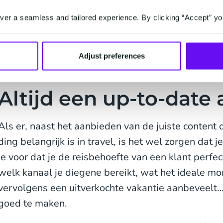
externe factoren die invloed hebben op de vraag.
er a seamless and tailored experience. By clicking “Accept” yo
maatschappelijke ontwikkelingen of prijsstijgingen
veranderen, dan speelt het algoritme daar direct o
andere items alsnog voorrang te geven of een ince
Adjust preferences
Altijd een up-to-date
Als er, naast het aanbieden van de juiste content 
ding belangrijk is in travel, is het wel zorgen dat 
je voor dat je de reisbehoefte van een klant perfec
welk kanaal je diegene bereikt, wat het ideale mo
vervolgens een uitverkochte vakantie aanbeveelt
goed te maken.