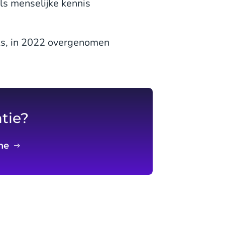
ls menselijke kennis
cks, in 2022 overgenomen
tie?
ine