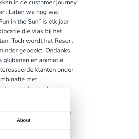
ekken in de customer journey
nen. Laten we nog wat
un in the Sun” is elk jaar
locatie die vlak bij het
iten. Toch wordt het Resort
 minder geboekt. Ondanks
re glijbanen en animatie
ïnteresseerde klanten onder
ombinatie met
het aanbod naar de juiste
e in een periode verkocht
About
ngine in de berekeningen
rische data en diverse