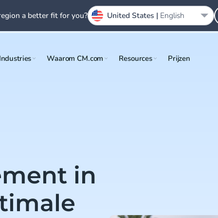
region a better fit for you?
United States |
English
Industries
Waarom CM.com
Resources
Prijzen
ement in
ptimale