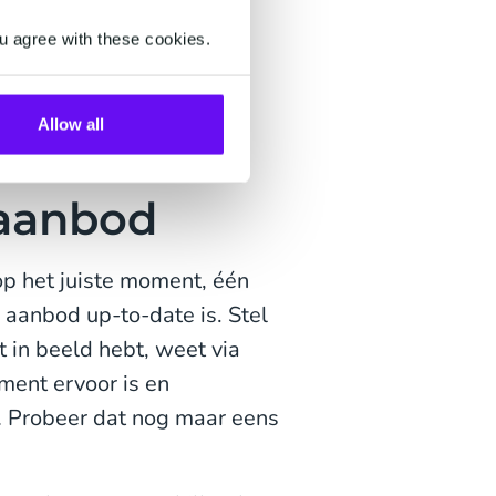
 Denk aan het weer,
u agree with these cookies.
. Mocht een situatie
p in. Bijvoorbeeld door
ntive aan te bieden.
Allow all
 aanbod
op het juiste moment, één
je aanbod up-to-date is. Stel
t in beeld hebt, weet via
ment ervoor is en
… Probeer dat nog maar eens