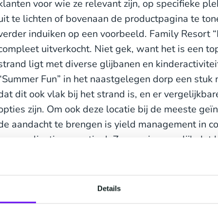
klanten voor wie ze relevant zijn, op specifieke pl
uit te lichten of bovenaan de productpagina te to
verder induiken op een voorbeeld. Family Resort “F
compleet uitverkocht. Niet gek, want het is een top
strand ligt met diverse glijbanen en kinderactivite
“Summer Fun” in het naastgelegen dorp een stuk
dat dit ook vlak bij het strand is, en er vergelijkba
opties zijn. Om ook deze locatie bij de meeste ge
de aandacht te brengen is yield management in c
personalisatie essentieel. Zo zorg je namelijk dat 
mensen gaat, en de relevantie het hoogste is.
Ook de kans dat een vakantie, reis of accommodati
Details
wordt, neemt het algoritme van een decisioning e
mee. Dit doet het onder andere op basis van histo