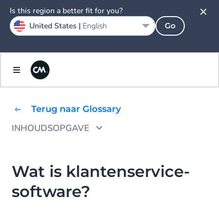
Is this region a better fit for you?
United States |
English
Go
Terug naar Glossary
INHOUDSOPGAVE
Hoe werkt klantenservice-software?
Wat zijn de voordelen van klantenservice-
Wat is klantenservice-
software?
software?