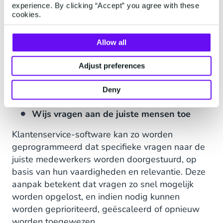
door het creëren van vooraf gedefinieerde e-
experience. By clicking “Accept” you agree with these
cookies.
mail- of tekstantwoorden op veelvoorkomende
vragen die via de eerder genoemde
communicatiekanalen
voor klanten worden
Allow all
gesteld. Deze templates kunnen gemakkelijk
Adjust preferences
worden aangepast aan de tone of voice van een
medewerker of aan de eisen van een bepaalde
Deny
klant.
Wijs vragen aan de juiste mensen toe
Klantenservice-software kan zo worden
geprogrammeerd dat specifieke vragen naar de
juiste medewerkers worden doorgestuurd, op
basis van hun vaardigheden en relevantie. Deze
aanpak betekent dat vragen zo snel mogelijk
worden opgelost, en indien nodig kunnen
worden geprioriteerd, geëscaleerd of opnieuw
worden toegewezen.