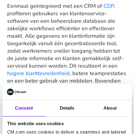
Eenmaal geïntegreerd met een CRM of
CDP
,
profiteren gebruikers van klantenservice-
software van een beheersbare database die
zakelijke workflows efficiënter en effectiever
maakt. Alle gegevens en klantinformatie zijn
toegankelijk vanuit één gecentraliseerde tool,
zodat werknemers sneller toegang hebben tot
de juiste informatie en klanten gemakkelijk self-
serviced kunnen worden. Dit resulteert in een
hogere klanttevredenheid
, betere teamprestaties
en een beter gebruik van middelen. Bovendien
kunnen inzichten uit analyse- en rapportagetools
duidelijk maken waar zich knelpunten voordoen,
of andere gebieden aanwijzen die voor
Consent
Details
About
verbetering vatbaar zijn.
Bedrijven kunnen nog meer efficiëntie creëren
This website uses cookies
door processen te automatiseren. Bijvoorbeeld
CM.com uses cookies to deliver a seamless and tailored