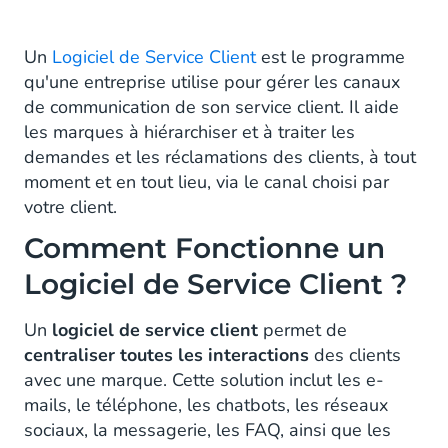
satisfaction des clients
Améliorer l'efficacité de l'entreprise
Un
Logiciel de Service Client
est le programme
qu'une entreprise utilise pour gérer les canaux
Rediriger les clients vers le bon service
de communication de son service client. Il aide
les marques à hiérarchiser et à traiter les
Une meilleure visibilité
demandes et les réclamations des clients, à tout
moment et en tout lieu, via le canal choisi par
Une prestation de service client optimisée,
votre client.
partout dans le monde
Comment Fonctionne un
Évoluer selon les besoins de votre
entreprise
Logiciel de Service Client ?
Un
logiciel de service client
permet de
centraliser toutes les interactions
des clients
avec une marque. Cette solution inclut les e-
mails, le téléphone, les chatbots, les réseaux
sociaux, la messagerie, les FAQ, ainsi que les