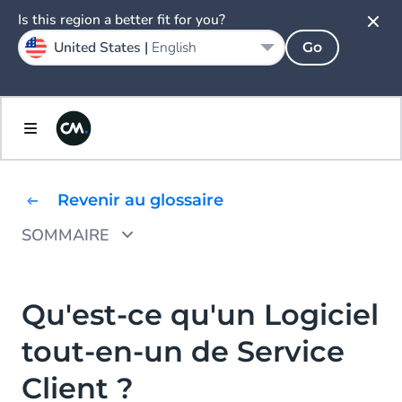
Is this region a better fit for you?
United States |
English
Go
Revenir au glossaire
SOMMAIRE
Comment Fonctionne un Logiciel de Service
Client ?
Qu'est-ce qu'un Logiciel
Quels sont les Avantages d'un Logiciel de
tout-en-un de Service
Service Client ?
Client ?
Améliorer l'expérience client et accroître la