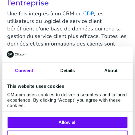
l'entreprise
Une fois intégrés à un CRM ou
CDP
, les
utilisateurs du logiciel de service client
bénéficient d'une base de données qui rend la
gestion du service client plus efficace. Toutes les
données et les informations des clients sont
accessibles à partir d'un seul et même outil
centralisé. Ceci permet aux agents d'accéder
plus rapidement aux bonnes informations et aux
Consent
Details
About
clients d'obtenir des renseignements en toute
simplicité. Il en résulte
une augmentation de la
This website uses cookies
satisfaction des clients
, une meilleure
CM.com uses cookies to deliver a seamless and tailored
performance des équipes et une meilleure
experience. By clicking “Accept” you agree with these
utilisation des données clients. En outre, les
cookies.
informations fournies par les outils d'analyse et
de reporting peuvent mettre en évidence les
Allow all
points et domaines à améliorer qui limitent la
performance.