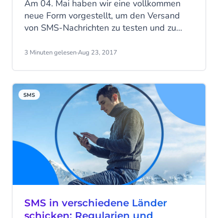
Am 04. Mai haben wir eine vollkommen
neue Form vorgestellt, um den Versand
von SMS-Nachrichten zu testen und zu
überprüfen. Jetzt können Sie die Garantie
Ihrer SMS-Kanäle garantieren. Dafür steht
3 Minuten gelesen
·
Aug 23, 2017
ein Team zur Verfügung, das sich
vollkommen auf die Tests und
Überprüfungen der verschiedenen Knoten
SMS
in diesem Bereich konzentriert.
SMS in verschiedene Länder
schicken: Regularien und