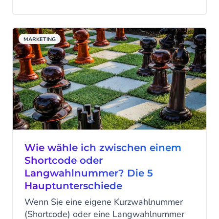
SMS-Gateway zu nutzen, sind vielfältig!
Hier finden Sie Beispiele für 10 häufig
genutzte SMS-Anwendungen innerhalb
MARKETING
eines Unternehmens.
Wie wähle ich zwischen einem
Shortcode oder
Langwahlnummer? Die 5
Hauptunterschiede
Wenn Sie eine eigene Kurzwahlnummer
(Shortcode) oder eine Langwahlnummer