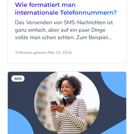
Wie formatiert man
internationale Telefonnummern?
Das Versenden von SMS-Nachrichten ist
ganz einfach, aber auf ein paar Dinge
sollte man schon achten. Zum Beispiel
gibt es immer wieder Unklarheiten
darüber, wie internationale
3 Minuten gelesen
·
Mar 15, 2016
Telefonnummern richtig formatiert werden.
SMS