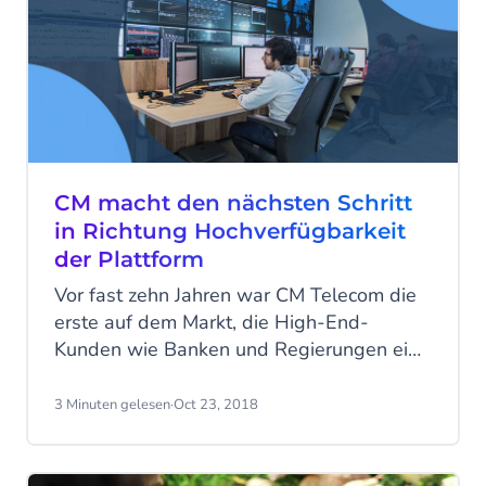
CM macht den nächsten Schritt
in Richtung Hochverfügbarkeit
der Plattform
Vor fast zehn Jahren war CM Telecom die
erste auf dem Markt, die High-End-
Kunden wie Banken und Regierungen ein
doppelt redundantes SMS-Gateway zur
Verfügung stellte. Und es war ein großer
3 Minuten gelesen
·
Oct 23, 2018
Erfolg, wir haben fast alle Geschäfte in
diesen Märkten in unseren Heimatmärkten
abgeschlossen.