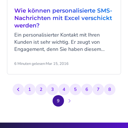
Wie können personalisierte SMS-
Nachrichten mit Excel verschickt
werden?
Ein personalisierter Kontakt mit Ihren
Kunden ist sehr wichtig. Er zeugt von
Engagement, denn Sie haben diesem
Kunden oder dieser Kundin eine ganz
persönliche Nachricht geschickt.
6 Minuten gelesen
·
Mar 15, 2016
1
2
3
4
5
6
7
8
9