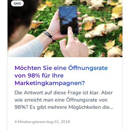
SMS
Möchten Sie eine Öffnungsrate
von 98% für Ihre
Marketingkampagnen?
Die Antwort auf diese Frage ist klar. Aber
wie erreicht man eine Öffnungsrate von
98%? Es gibt mehrere Möglichkeiten die
Öffnungsraten zu beeinflussen. Kein
Wunder, dass so viele A/B-Tests an
4 Minuten gelesen
·
Aug 01, 2018
Titeln, Bildern, Farben und Inhalten