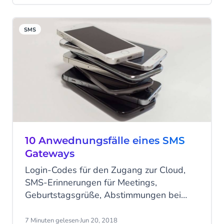
durchgeführt werden. Aber welcher Kanal
ist am besten geeignet, um Ihre Botschaft
SMS
sichtbar zu machen?
10 Anwednungsfälle eines SMS
Gateways
Login-Codes für den Zugang zur Cloud,
SMS-Erinnerungen für Meetings,
Geburtstagsgrüße, Abstimmungen bei
MT-Meetings. Die Möglichkeiten, SMS
innerhalb eines Unternehmens über unser
7 Minuten gelesen
·
Jun 20, 2018