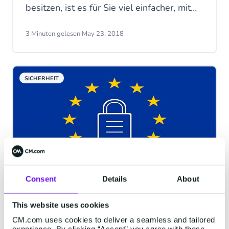
besitzen, ist es für Sie viel einfacher, mit
Ihrer Zielgruppe zu kommunizieren. Aber
sollten Sie eine Kurzwahlnummer oder
3 Minuten gelesen
·
May 23, 2018
eine Langwahlnummer wählen? Dies
hängt letztendlich vom Zweck Ihrer
Kommunikation sowie Ihrer Zielgruppe ab.
SICHERHEIT
Finden Sie in diesem Vergleich zwischen
Kurz- und Langwahlnummern heraus, was
Sie wählen sollten.
Consent
Details
About
DSGVO: IT-Sicherheit und
Datenschutz bei CM
This website uses cookies
CM.com uses cookies to deliver a seamless and tailored
Das Jahr 2018 bringt uns einige wichtige
experience. By clicking “Accept” you agree with these