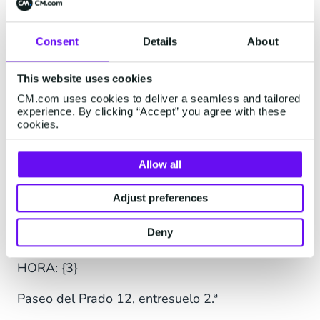
Atentamente,
{2} de {3}.
Consent
Details
About
3. Actualización de citas
This website uses cookies
Para la mayoría de las empresas, las
CM.com uses cookies to deliver a seamless and tailored
experience. By clicking “Accept” you agree with these
actualizaciones y los recordatorios de citas son
cookies.
una de sus herramientas comerciales más
valiosas. El siguiente es un ejemplo de una
Allow all
actualización de cita de uso general:
Adjust preferences
Hola, {1}, te recordamos tu próxima cita.
Deny
FECHA: {2}
HORA: {3}
Paseo del Prado 12, entresuelo 2.ª