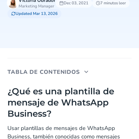
Victoria Obrador
Dec 03, 2021
7 minutos leer
Marketing Manager
Updated Mar 13, 2026
TABLA DE CONTENIDOS
¿Qué es una plantilla de mensaje de WhatsApp
¿Qué es una plantilla de
Business?
mensaje de WhatsApp
¿Qué ventajas ofrecen las plantillas de mensajes
Business?
de WhatsApp Business?
Usar plantillas de mensajes de WhatsApp
¿Qué ventajas ofrecen los botones de WhatsApp
Business?
Business, también conocidas como mensajes