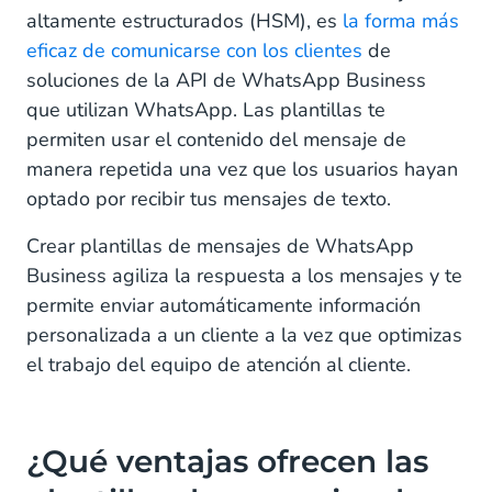
altamente estructurados (HSM), es
la forma más
Dos formas de utilizar los botones de
eficaz de comunicarse con los clientes
de
WhatsApp Business
soluciones de la API de WhatsApp Business
que utilizan WhatsApp. Las plantillas te
¿Qué aspecto tiene una plantilla de mensaje de
WhatsApp Business?
permiten usar el contenido del mensaje de
manera repetida una vez que los usuarios hayan
¿Cuáles son las plantillas de mensajes de
optado por recibir tus mensajes de texto.
WhatsApp Business más populares?
Crear plantillas de mensajes de WhatsApp
¿Cómo registrar plantillas de WhatsApp Business?
Business agiliza la respuesta a los mensajes y te
Empieza a enviar plantillas de mensajes de
permite enviar automáticamente información
WhatsApp desde Campaigns
personalizada a un cliente a la vez que optimizas
el trabajo del equipo de atención al cliente.
¿Qué ventajas ofrecen las