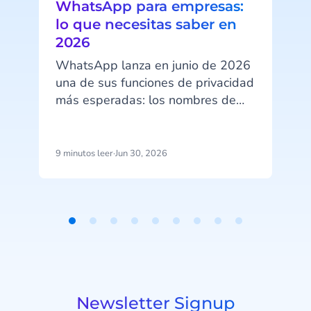
WhatsApp para empresas:
lo que necesitas saber en
2026
WhatsApp lanza en junio de 2026
una de sus funciones de privacidad
más esperadas: los nombres de
usuario. A partir de esa fecha, tus
clientes podrán ocultar su número
de teléfono al contactar con tu
9 minutos leer
·
Jun 30, 2026
7
empresa a través de WhatsApp
Business. Ese cambio tiene
implicaciones directas en cómo
identificas clientes, gestionas
Item
campañas y estructuras tus datos.
1
of
9
Newsletter Signup