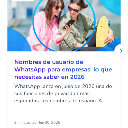
Nombres de usuario de
WhatsApp para empresas: lo que
necesitas saber en 2026
WhatsApp lanza en junio de 2026 una de
sus funciones de privacidad más
esperadas: los nombres de usuario. A
partir de esa fecha, tus clientes podrán
ocultar su número de teléfono al contactar
con tu empresa a través de WhatsApp
9 minutos leer
·
Jun 30, 2026