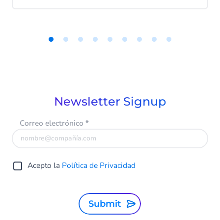
Business. Ese cambio tiene implicaciones
directas en cómo identificas clientes,
gestionas campañas y estructuras tus
datos.
Item
1
of
9
Newsletter Signup
Correo electrónico
*
Acepto la
Política de Privacidad
Submit