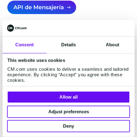
API de Mensajería
Documentación de la API
Consent
Details
About
This website uses cookies
CM.com uses cookies to deliver a seamless and tailored
experience. By clicking “Accept” you agree with these
Servidores, privacidad y
cookies.
seguridad de los datos
Allow all
Adjust preferences
Servidores
Deny