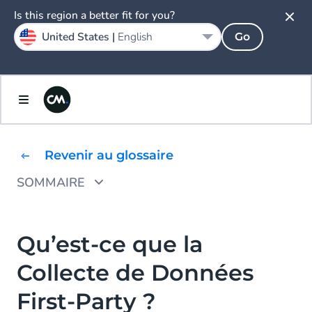
Is this region a better fit for you?
United States |
English
Go
Revenir au glossaire
SOMMAIRE
Exemples de Données First-Party
Pourquoi les Données First-Party sont-elles
Qu’est-ce que la
si Importantes ?
Collecte de Données
Pourquoi les Données First-Party sont-elles
First-Party ?
plus Précises que les Données Third-Party ?