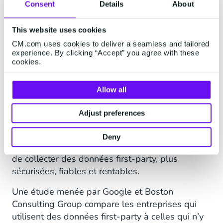
Consent
Details
About
performances de leurs contenus et de leurs
campagnes, ainsi que de calculer leur ROAS
(Return on Advertising Spend).
This website uses cookies
CM.com uses cookies to deliver a seamless and tailored
De plus, avec les
normes de confidentialité
experience. By clicking “Accept” you agree with these
cookies.
comme le RGPD, le CCPA et les lois relatives aux
cookies en vigueur dans plusieurs pays
(Danemark, Belgique, Allemagne…), il devient de
Allow all
plus en plus difficile de collecter des données
fiables en utilisant des cookies third-party.
Adjust preferences
En réponse à cette tendance, les entreprises
Deny
sont de plus en plus à la recherche de moyens
de collecter des données first-party, plus
sécurisées, fiables et rentables.
Une étude menée par Google et Boston
Consulting Group compare les entreprises qui
utilisent des données first-party à celles qui n’y