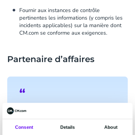
Fournir aux instances de contrôle
pertinentes les informations (y compris les
incidents applicables) sur la manière dont
CM.com se conforme aux exigences.
Partenaire d’affaires
Jorg Voeten – Responsable Risques &
Conformité :
Je crois que la gestion des risques
Consent
Details
About
permet à l’ensemble de l’organisation