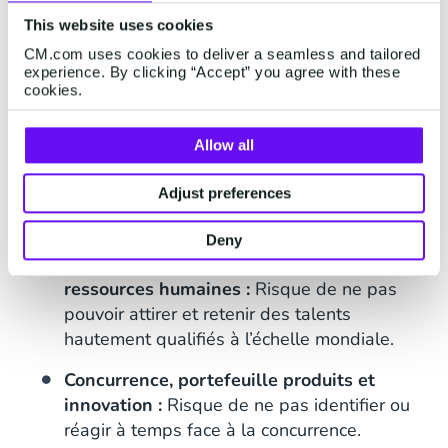
CM.com d’atteindre ses objectifs de
This website uses cookies
croissance rentable et durable, en
jouant un rôle de partenaire dans le
CM.com uses cookies to deliver a seamless and tailored
experience. By clicking “Accept” you agree with these
domaine de la gestion des risques et
cookies.
de la conformité.
Allow all
Adjust preferences
Principaux risques en un coup d’œil :
Deny
Croissance organisationnelle et
ressources humaines :
Risque de ne pas
pouvoir attirer et retenir des talents
hautement qualifiés à l’échelle mondiale.
Concurrence, portefeuille produits et
innovation :
Risque de ne pas identifier ou
réagir à temps face à la concurrence.