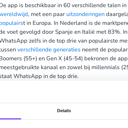
De app is beschikbaar in 60 verschillende talen i
wereldwijd
, met een paar
uitzonderingen
daargela
populairs
t in Europa. In Nederland is de marktpen
de voet gevolgd door Spanje en Italië met 83%. I
WhatsApp zelfs in de top drie van populairste me
tussen
verschillende generaties
neemt de populari
Boomers (55+) en Gen X (45-54) bekronen de app 
meestgebruikte kanaal en zowel bij millennials (2
staat WhatsApp in de top drie.
Met meer dan
2 miljard actieve dagelijkse gebruik
verrassing dat Meta ook een oplossing biedt voor 
van WhatsApp te profiteren:
WhatsApp Business 
Details
Business Platform is beschikbaar via API of softwa
zakelijke behoeften. Je hebt zelfs de keuze tussen