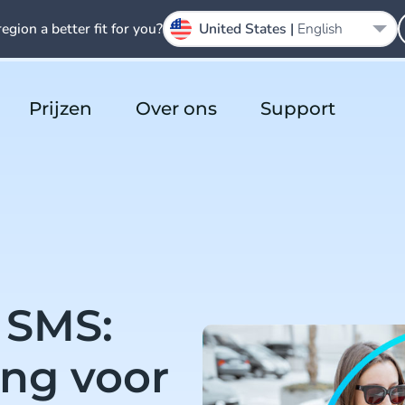
region a better fit for you?
United States |
English
Prijzen
Over ons
Support
 SMS:
ing voor