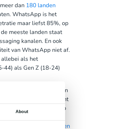
n meer dan
180 landen
ten. WhatsApp is het
etratie maar liefst 85%, op
n de meeste landen staat
ssaging kanalen. En ook
teit van WhatsApp niet af.
allebei als het
5-44) als Gen Z (18-24)
ers
wereldwijd is het geen
bedrijven om van de kracht
Platform
. Het WhatsApp
About
re, afhankelijk van je
 een
On-Premise API of een