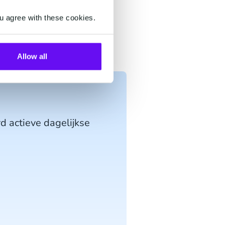
jk via een WhatsApp
u agree with these cookies.
ort
Allow all
d actieve dagelijkse