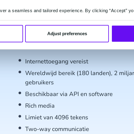
Cloud API
. Beide API's zijn eenvoudig toegankeli
er a seamless and tailored experience. By clicking “Accept” yo
Business Solution Provider (BSP) zoals CM.com.
WhatsApp Business Platform in het k
Adjust preferences
Internettoegang vereist
Wereldwijd bereik (180 landen), 2 miljar
gebruikers
Beschikbaar via API en software
Rich media
Limiet van 4096 tekens
Two-way communicatie