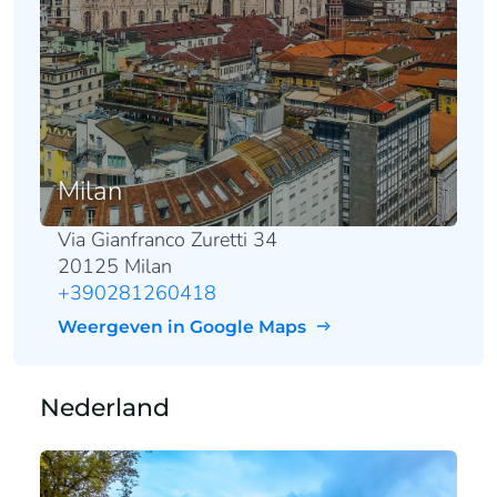
Milan
Via Gianfranco Zuretti 34
20125 Milan
+390281260418
Weergeven in Google Maps
Nederland