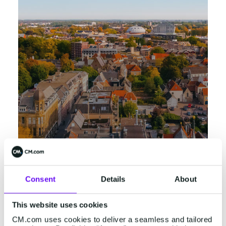
Breda
Consent
Details
About
Konijnenberg 24
4825 BD Breda
+31 (0)76 5727000
This website uses cookies
CM.com uses cookies to deliver a seamless and tailored
Weergeven in Google Maps