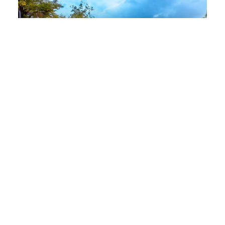
Amsterdam
Nachtwachtlaan 20
1058 EA Amsterdam
+31 (0) 76 572 70 00
Weergeven in Google Maps