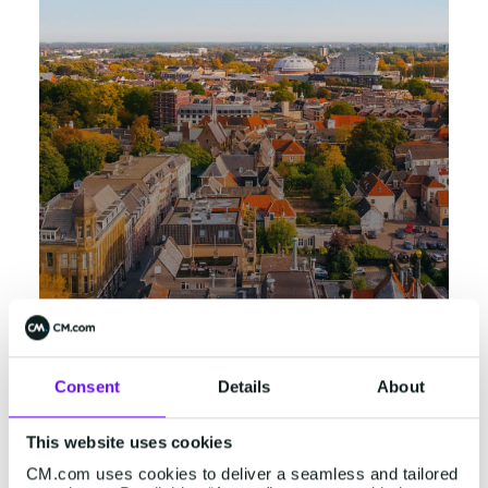
Breda
Consent
Details
About
Konijnenberg 24
4825 BD Breda
+31 (0)76 5727000
This website uses cookies
CM.com uses cookies to deliver a seamless and tailored
Weergeven in Google Maps