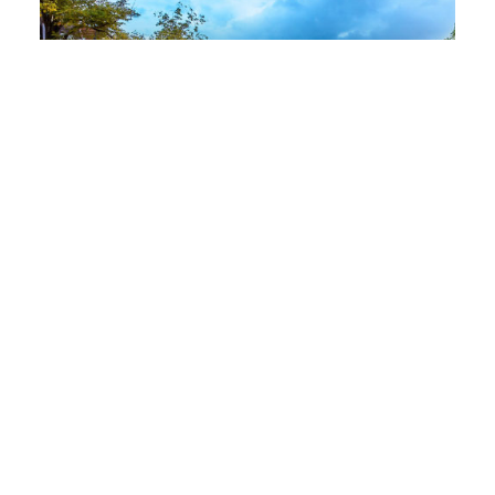
Amsterdam
Nachtwachtlaan 20
1058 EA Amsterdam
+31 (0) 76 572 70 00
Weergeven in Google Maps