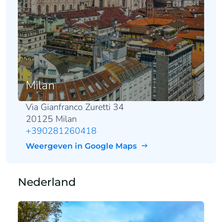
Milan
Via Gianfranco Zuretti 34
20125 Milan
+390281260418
Weergeven in Google Maps
Nederland