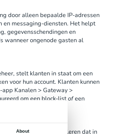
ing door alleen bepaalde IP-adressen
m en messaging-diensten. Het helpt
ang, gegevensschendingen en
lfs wanneer ongenode gasten al
eer, stelt klanten in staat om een
aken voor hun account. Klanten kunnen
rm-app Kanalen > Gateway >
ureerd om een block-list
of
een
richten beheren en controleren dat in
About