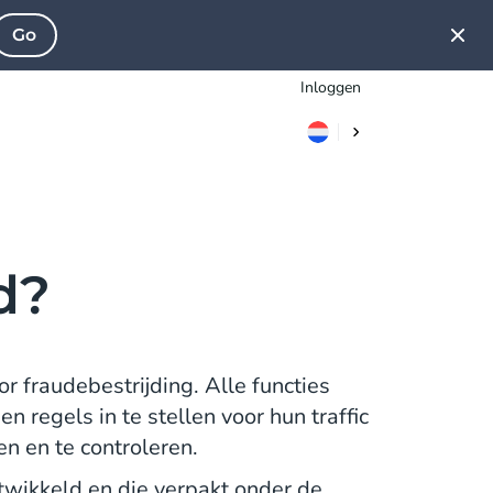
Go
Inloggen
d?
r fraudebestrijding. Alle functies
regels in te stellen voor hun traffic
en en te controleren.
twikkeld en die verpakt onder de