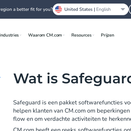
region a better fit for you?
United States |
English
Industries
Waarom CM.com
Resources
Prijzen
Wat is Safeguar
y
Safeguard is een pakket softwarefuncties voo
helpen klanten van CM.com om beperkingen en 
flow en om verdachte activiteiten te herkenn
CM.com heeft een reeks softwarefuncties on