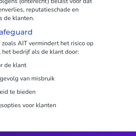
lgens (onterecht) belast voor dat
enverlies, reputatieschade en
s de klanten.
Safeguard
 zoals AIT vermindert het risico op
et bedrijf als de klant door:
r de klant
gevolg van misbruik
eid te bieden
gsopties voor klanten