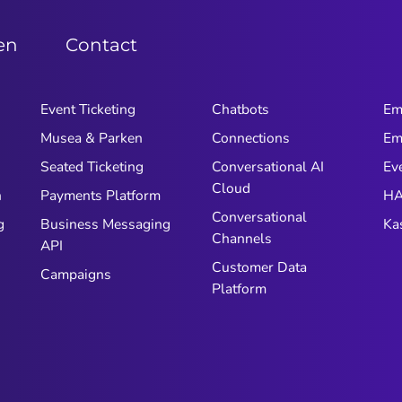
zen
Contact
Event Ticketing
Chatbots
Em
Musea & Parken
Connections
Em
n
Seated Ticketing
Conversational AI
Ev
Cloud
n
Payments Platform
HA
Conversational
g
Business Messaging
Ka
Channels
API
Customer Data
Campaigns
Platform