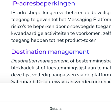
IP-adresbeperkingen
IP-adresbeperkingen verbeteren de beveilig
toegang te geven tot het Messaging Platfor
risico's te beperken door onbevoegde toeg
kwaadaardige activiteiten te voorkomen, ze
toegang hebben tot het product-token.
Destination management
Destination management
, of bestemmingsbeh
blokkadelijst of toestemmingslijst aan te m
deze lijst volledig aanpassen via de platfo
Safeguard. De gateway kan worden geconfig
allow-list toe te staan.
Rate limiting
Met rate limiting kan een klant het aantal be
Details