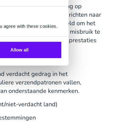
feguard biedt rate limiting op
gecontroleerd hoeveel berichten naar
imiting wordt vaak ingesteld om het
u agree with these cookies.
 beheren en te reguleren, misbruik te
kers te garanderen en de prestaties
dhaven.
Allow all
d verdacht gedrag in het
uliere verzendpatronen vallen,
van onderstaande kenmerken.
t/niet-verdacht land)
 bestemmingen