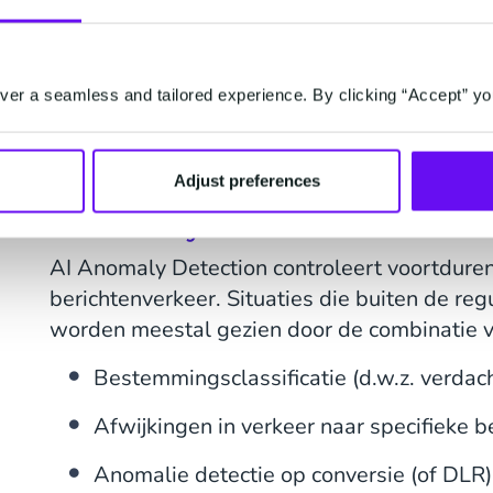
een bepaald tijdsbestek wordt verzonden. Sa
ontvanger- en accountniveau, waarbij wordt 
unieke ontvangers vs. accounts gaan. Rate l
er a seamless and tailored experience. By clicking “Accept” yo
gebruik van de capaciteit van het platform te
voorkomen, eerlijke toegang voor alle gebrui
en betrouwbaarheid van het platform te han
Adjust preferences
AI-anomaly detection
AI Anomaly Detection controleert voortduren
berichtenverkeer. Situaties die buiten de reg
worden meestal gezien door de combinatie 
Bestemmingsclassificatie (d.w.z. verdach
Afwijkingen in verkeer naar specifieke
Anomalie detectie op conversie (of DLR)