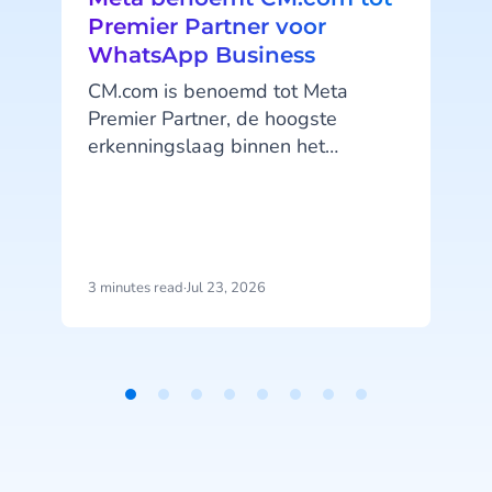
Premier Partner voor
WhatsApp Business
CM.com is benoemd tot Meta
Premier Partner, de hoogste
erkenningslaag binnen het
WhatsApp Business Solution
Partner-programma. CM.com is
daarmee de eerste partner in
Nederland die deze status
ontvangt en behoort wereldwijd
3 minutes read
·
Jul 23, 2026
4
tot een selecte groep
technologiepartners op dit hoogste
partnerniveau.
b
Item
1
of