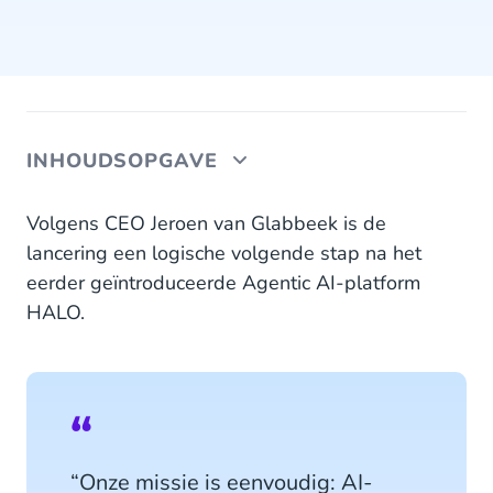
INHOUDSOPGAVE
Voor elk klantcontact een passende stemassistent
Volgens CEO Jeroen van Glabbeek is de
lancering een logische volgende stap na het
eerder geïntroduceerde Agentic AI-platform
HALO.
“Onze missie is eenvoudig: AI-