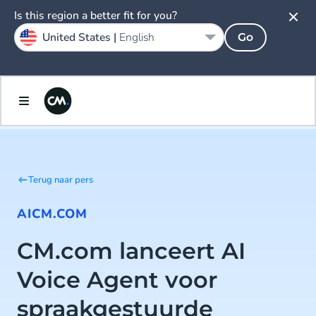
Is this region a better fit for you?
United States |
English
Go
Terug naar pers
AI
CM.COM
CM.com lanceert AI
Voice Agent voor
spraakgestuurde