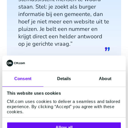
staan. Stel: je zoekt als burger
informatie bij een gemeente, dan
hoef je niet meer een website uit te
pluizen. Je belt een nummer en
krijgt direct een helder antwoord
op je gerichte vraag.”
Goed ontworpen voice agents dragen op deze
Consent
Details
About
manier bij aan een positieve klantervaring,
verkorten wachttijden en maken service
This website uses cookies
toegankelijk voor iedereen – ook voor mensen
CM.com uses cookies to deliver a seamless and tailored
experience. By clicking “Accept” you agree with these
die niet goed kunnen lezen of typen.
cookies.
Organisaties die snel willen opschalen in
bereikbaarheid en klanttevredenheid kunnen nu
Allow all