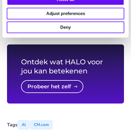
starten. Met snellere dienstverlening, lagere
kosten en meer ruimte voor menselijke
Adjust preferences
medewerkers om zich te richten op complexe of
emotioneel beladen gesprekken.
Deny
Ontdek wat HALO voor
jou kan betekenen
Probeer het zelf
Tags
AI
CM.com