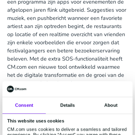
een programma zijn apps voor evenementen de
afgelopen jaren flink uitgebreid. Suggesties voor
muziek, een pushbericht wanneer een favoriete
artiest aan zijn optreden begint, de restaurants
op locatie of een realtime overzicht van vrienden
zijn enkele voorbeelden die ervoor zorgen dat
festivalgangers een betere bezoekerservaring
beleven. Met de extra SOS-functionaliteit heeft
CM.com een nieuwe tool ontwikkeld waarmee
het de digitale transformatie en de groei van de
evenementenindustrie ondersteunt.
Consent
Details
About
Je eigen app voor je
This website uses cookies
festival? Lees snel
CM.com uses cookies to deliver a seamless and tailored
experience. By clicking “Accept” you agree with these