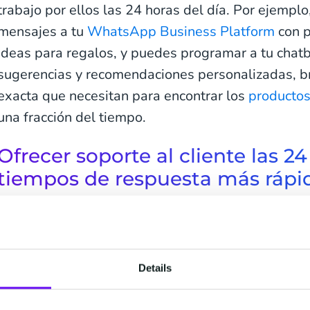
trabajo por ellos las 24 horas del día. Por ejemplo
mensajes a tu
WhatsApp Business Platform
con p
ideas para regalos, y puedes programar a tu chatb
sugerencias y recomendaciones personalizadas, b
exacta que necesitan para encontrar los
producto
una fracción del tiempo.
Ofrecer soporte al cliente las 2
tiempos de respuesta más rápi
Cuando las personas tienen un problema o una pr
respuesta rápida, escuchar música en espera o de
páginas de información que puede o no ser releva
Details
saber es lo último que quieren hacer con su tiemp
diseñar
un chatbot de preguntas frecuentes en 