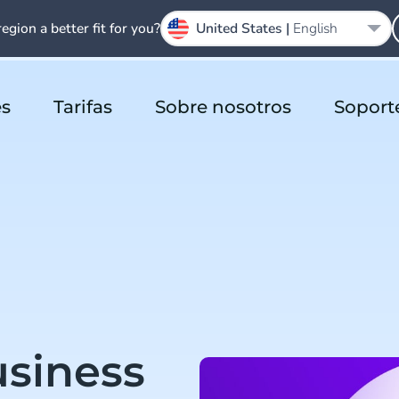
region a better fit for you?
United States |
English
es
Tarifas
Sobre nosotros
Soport
siness