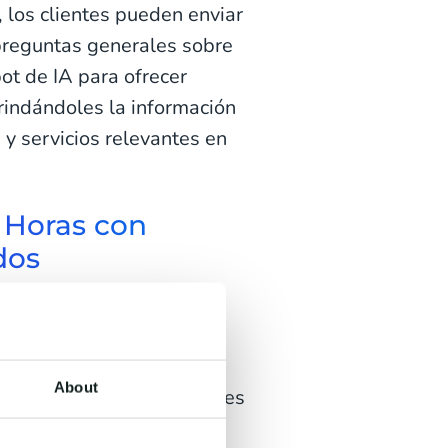
, los clientes pueden enviar
reguntas generales sobre
ot de IA para ofrecer
rindándoles la información
s
y servicios relevantes en
4 Horas con
dos
egunta que necesita una
splazarse por largas
nte para lo que necesitan
About
o. Como alternativa, puedes
WhatsApp
que brinde