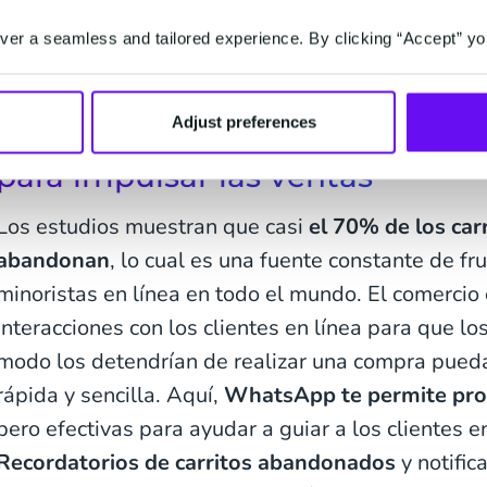
instantáneamente a tus clientes las respuestas q
er a seamless and tailored experience. By clicking “Accept” yo
tengan que leer la sección de preguntas frecuente
tiempo en espera con tu departamento de servicio 
Adjust preferences
Optimizar la experiencia de pag
para impulsar las ventas
Los estudios muestran que casi
el 70% de los car
abandonan
, lo cual es una fuente constante de fr
minoristas en línea en todo el mundo. El comercio 
interacciones con los clientes en línea para que l
modo los detendrían de realizar una compra pued
rápida y sencilla. Aquí,
WhatsApp te permite pro
pero efectivas para ayudar a guiar a los clientes en
Recordatorios de carritos abandonados
y notific