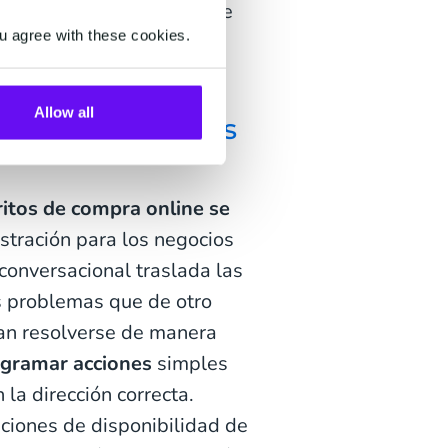
ue están buscando, sin que
u agree with these cookies.
s en tu sitio web o pasar
al cliente.
Allow all
o de tus clientes
ritos de compra online se
ustración para los negocios
conversacional traslada las
os problemas que de otro
an resolverse de manera
gramar acciones
simples
 la dirección correcta.
aciones de disponibilidad de