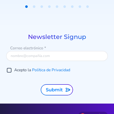
agencias de cobro como agresivas
o poco accesibles. Pero ¿cómo
hacer que el cobro de deudas sea
Item
1
más eficiente, transparente y
of
amigable para el consumidor?
9
Newsletter Signup
Correo electrónico
*
Acepto la
Política de Privacidad
Submit