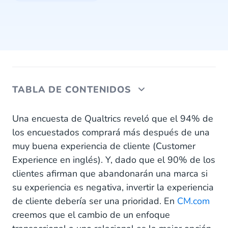
TABLA DE CONTENIDOS
¿Qué es un enfoque transaccional comercial?
Una encuesta de Qualtrics reveló que el 94% de
los encuestados comprará más después de una
¿Cómo se comportan los compradores
muy buena experiencia de cliente (Customer
transaccionales?
Experience en inglés). Y, dado que el 90% de los
¿Qué es un enfoque comercial relacional?
clientes afirman que abandonarán una marca si
su experiencia es negativa, invertir la experiencia
¿Cómo se comportan los compradores
de cliente debería ser una prioridad. En
CM.com
relacionales?
creemos que el cambio de un enfoque
¿Cuáles son los beneficios de un enfoque