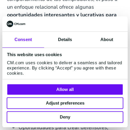
un enfoque relacional ofrece algunas
oportunidades interesantes y lucrativas para
las marcas,
especialmente para las de los
sectores retail y ecommerce. Estas son algunas
de las principales ventajas:
Consent
Details
About
Obtener una ventaja sobre los
This website uses cookies
competidores y beneficiarte del mayor valor
CM.com uses cookies to deliver a seamless and tailored
de por vida de cada cliente, incluidas las
experience. By clicking “Accept” you agree with these
cookies.
oportunidades de ventas cruzadas y venta
adicional.
Allow all
Un negocio relacional ofrece un mejor
servicio al cliente.
Adjust preferences
Mayor retención y fidelización de clientes.
Deny
Oportunidades para crear defensores,