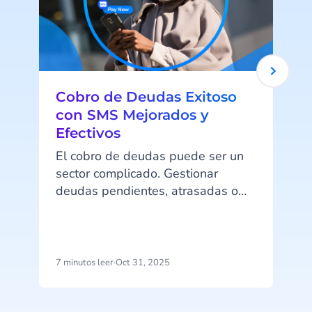
Cobro de Deudas Exitoso
con SMS Mejorados y
Efectivos
El cobro de deudas puede ser un
sector complicado. Gestionar
deudas pendientes, atrasadas o
impagadas no es tarea fácil, y las
estrictas normativas de seguridad
lo hacen aún más complejo.
l
Además, el sector arrastra un
7 minutos leer
·
Oct 31, 2025
1
problema de reputación: muchos
consumidores perciben a las