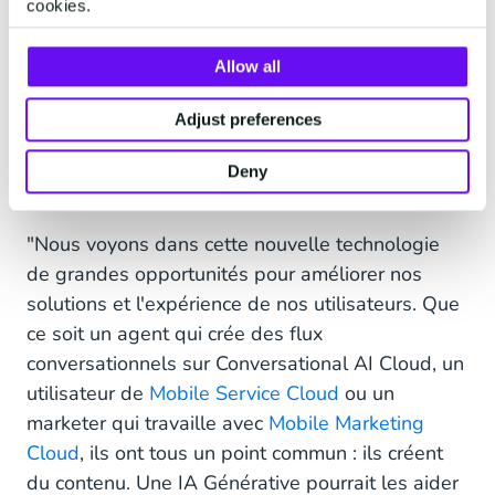
cookies.
capacités de nos solutions, qu'est-ce que cela
signifie ? Est-ce que CM.com envisage d'utiliser
ces nouveaux modèles ?
Allow all
Adjust preferences
Quel rôle peut jouer ChatGPT
dans le Développement de nos
Deny
Solutions ?
"Nous voyons dans cette nouvelle technologie
de grandes opportunités pour améliorer nos
solutions et l'expérience de nos utilisateurs. Que
ce soit un agent qui crée des flux
conversationnels sur Conversational AI Cloud, un
utilisateur de
Mobile Service Cloud
ou un
marketer qui travaille avec
Mobile Marketing
Cloud
, ils ont tous un point commun : ils créent
du contenu. Une IA Générative pourrait les aider