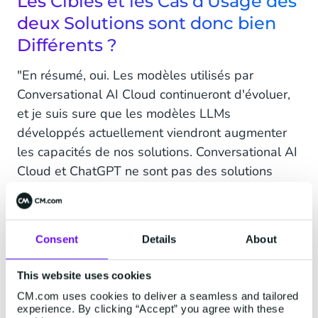
Les Cibles et les Cas d'Usage des
deux Solutions sont donc bien
Différents ?
"En résumé, oui. Les modèles utilisés par
Conversational AI Cloud continueront d'évoluer,
et je suis sure que les modèles LLMs
développés actuellement viendront augmenter
les capacités de nos solutions. Conversational AI
Cloud et ChatGPT ne sont pas des solutions
concurrentes, elles se complètent".
Consent
Details
About
CM.com & ChatGPT
This website uses cookies
Donc, Arman, quand vous nous dites que les
CM.com uses cookies to deliver a seamless and tailored
modèles LLMs viendront augmenter les
experience. By clicking “Accept” you agree with these