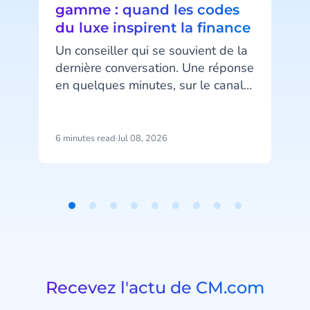
gamme : quand les codes
du luxe inspirent la finance
Un conseiller qui se souvient de la
dernière conversation. Une réponse
en quelques minutes, sur le canal
d
préféré du client. Un message au
bon moment, ni trop tôt ni trop
tard. Ce niveau d’attention, associé
6 minutes read
·
Jul 08, 2026
6
au luxe, devient pourtant un
standard attendu dans la banque
n
et l’assurance.
Item
acc
1
of
9
Recevez l'actu de CM.com
v
e