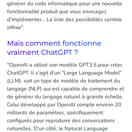
Solutions sont donc bien Différents ?
générer du code informatique pour une nouvelle
fonctionnalité produit que vous envisagez
CM.com & ChatGPT
d'implémenter... La liste des possibilités semble
infinie".
Quel rôle peut jouer ChatGPT dans le
Développement de nos Solutions ?
Mais comment fonctionne
Quelles-sont les nouvelles Fonctionnalités
vraiment ChatGPT ?
développées actuellement et à quoi pouvons-
nous nous attendre ?
"OpenAI a utilisé son modèle GPT3.5 pour créer
ChatGPT. Il s'agit d'un "Large Language Model"
Le Futur commence Maintenant
(LLM), soit un type de modèle de traitement du
Quel est l'impact de ChatGPT pour les
langage (NLP) qui est capable de comprendre et
Entreprises ?
de générer du langage naturel à grande échelle.
Celui développé par OpenAI compte environ 20
milliards de paramètres, spécifiquement
configurés pour reproduire des conversations
naturelles. D'un côté, le Natural Language