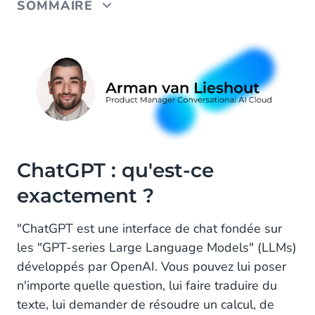
SOMMAIRE
ChatGPT : qu'est-ce exactement ?
Mais comment fonctionne vraiment ChatGPT ?
LLMs, IA Générative, Paramètres... Comment
simplifier tout cela ?
ChatGPT est donc un Chatbot qui saisit les
Nuances des Questions posées et génère ses
ChatGPT : qu'est-ce
propres Réponses. Quels sont ses Avantages et
exactement ?
ses Inconvénients ?
ChatGPT vs IA Conversationnelle
"ChatGPT est une interface de chat fondée sur
les "GPT-series Large Language Models" (LLMs)
Quelle est la Différence entre ChatGPT et
développés par OpenAI. Vous pouvez lui poser
Conversational AI Cloud ?
n'importe quelle question, lui faire traduire du
texte, lui demander de résoudre un calcul, de
Les Cibles et les Cas d'Usage des deux