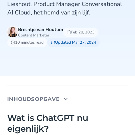
Lieshout, Product Manager Conversational
AI Cloud, het hemd van zijn lijf.
Brechtje van Houtum
Feb 28, 2023
Content Marketer
10 minutes read
Updated Mar 27, 2024
INHOUDSOPGAVE
Wat is ChatGPT nu eigenlijk?
Wat is ChatGPT nu
eigenlijk?
Maar hoe kan de bot dit allemaal? Arman, hoe
werkt ChatGPT?