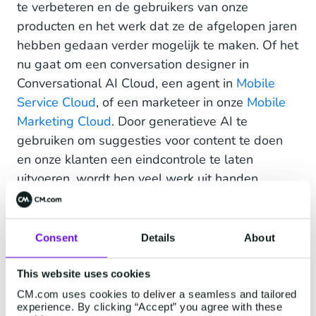
te verbeteren en de gebruikers van onze
producten en het werk dat ze de afgelopen jaren
hebben gedaan verder mogelijk te maken. Of het
nu gaat om een conversation designer in
Conversational AI Cloud, een agent in
Mobile
Service Cloud
, of een marketeer in onze
Mobile
Marketing Cloud
. Door generatieve AI te
gebruiken om suggesties voor content te doen
en onze klanten een eindcontrole te laten
uitvoeren, wordt hen veel werk uit handen
genomen.
Het belangrijkste voor ons is dat we ons niet
Consent
Details
About
laten meeslepen door de hype en deze
technologieën alleen maar integreren om ze te
This website uses cookies
integreren. We willen alleen functies
CM.com uses cookies to deliver a seamless and tailored
implementeren die een significante toegevoegde
experience. By clicking “Accept” you agree with these