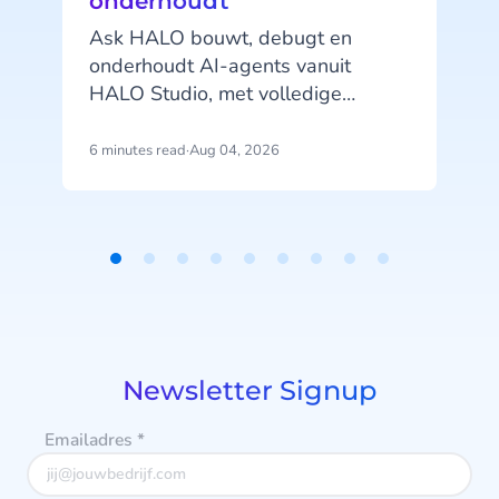
onderhoudt
Ask HALO bouwt, debugt en
onderhoudt AI-agents vanuit
HALO Studio, met volledige
toegang tot je agents, tools en
gespreksgeschiedenis. Ontdek hoe
6 minutes read
·
Aug 04, 2026
4
CheapCargo, Preston Palace,
Winparts en Intergamma het
v
gebruiken.
Item
e
1
of
9
Newsletter Signup
Emailadres
*