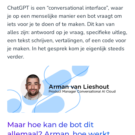
ChatGPT is een “conversational interface”, waar
Wacht even, LLMs, generative AI, parameters,
je op een menselijke manier een bot vraagt om
hoe zit dat?
iets voor je te doen of te maken. Dit kan van
alles zijn: antwoord op je vraag, specifieke uitleg,
Oké, een chatbot die nuance begrijpt en zelf
antwoorden kan genereren dus. Wat zijn
een tekst schrijven, vertalingen, of een code voor
volgens jou de belangrijkste voor- en nadelen
je maken. In het gesprek kom je eigenlijk steeds
van deze ontwikkeling?
verder.
ChatGPT vs Conversational AI
Wat is het verschil tussen ChatGPT en
Conversational AI?
Oké, de doelgroep en de use cases zijn dus de
grootste verschillen?
CM.com & ChatGPT
Maar hoe kan de bot dit
Welke rol kan ChatGPT spelen in de producten
allemaal? Arman, hoe werkt