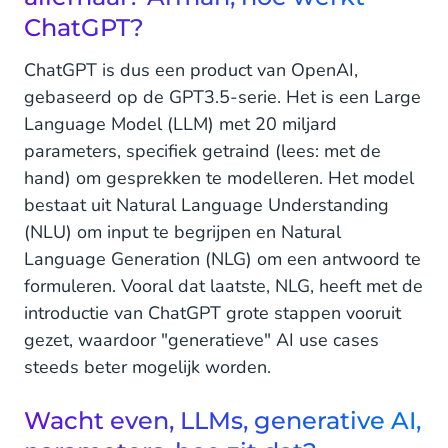
van CM.com?
ChatGPT?
Vertel, wat zijn we aan het bouwen, en wat
ChatGPT is dus een product van OpenAI,
kunnen we in de toekomst verwachten?
gebaseerd op de GPT3.5-serie. Het is een Large
De toekomst begint vandaag
Language Model (LLM) met 20 miljard
parameters, specifiek getraind (lees: met de
Wat betekent ChatGPT voor bedrijven vandaag
hand) om gesprekken te modelleren. Het model
en in de toekomst?
bestaat uit Natural Language Understanding
(NLU) om input te begrijpen en Natural
Language Generation (NLG) om een antwoord te
formuleren. Vooral dat laatste, NLG, heeft met de
introductie van ChatGPT grote stappen vooruit
gezet, waardoor "generatieve" AI use cases
steeds beter mogelijk worden.
Wacht even, LLMs, generative AI,