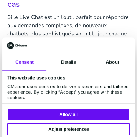
cas
Si le Live Chat est un l’outil parfait pour répondre
aux demandes complexes, de nouveaux
chatbots plus sophistiqués voient le jour chaque
année. Selon Comm100, près de 68,9% des
discussions peuvent être prises en charge de A à
Z par des chatbots.
Consent
Details
About
Réponses instantanées
This website uses cookies
CM.com uses cookies to deliver a seamless and tailored
Avec leur faculté à fournir des réponses
experience. By clicking “Accept” you agree with these
immédiates 24h/24 et 7j/7, les chatbots
cookies.
répondent parfaitement aux exigences de près
de 90% des clients.
Allow all
Adjust preferences