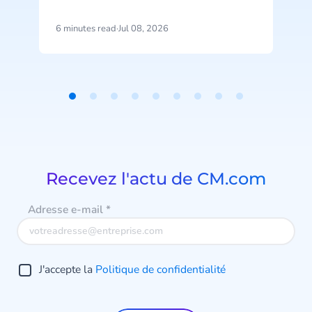
bon moment, ni trop tôt ni trop
tard. Ce niveau d’attention, associé
6 minutes read
·
Jul 08, 2026
6
au luxe, devient pourtant un
standard attendu dans la banque
n
et l’assurance.
Item
acc
1
of
9
Recevez l'actu de CM.com
v
e
Adresse e-mail
*
p
J'accepte la
Politique de confidentialité
s
a