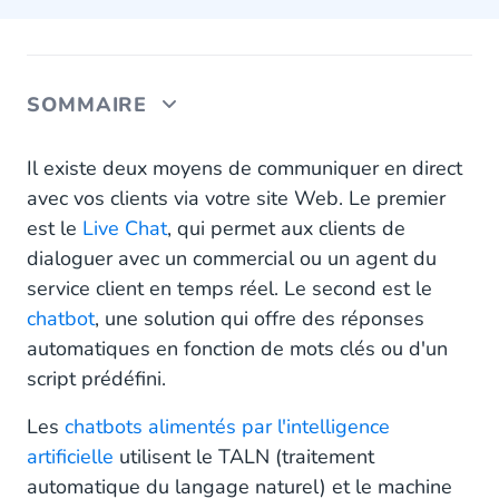
SOMMAIRE
Live Chat et chatbots : comment les différencier ?
Il existe deux moyens de communiquer en direct
avec vos clients via votre site Web. Le premier
Les avantages du Live Chat
est le
Live Chat
, qui permet aux clients de
dialoguer avec un commercial ou un agent du
Offrir des interactions humaines
service client en temps réel. Le second est le
Mieux comprendre les prospects et clients
chatbot
, une solution qui offre des réponses
automatiques en fonction de mots clés ou d'un
Résoudre des problèmes complexes
script prédéfini.
Les avantages des chatbots
Les
chatbots alimentés par l'intelligence
Rentable
artificielle
utilisent le TALN (traitement
automatique du langage naturel) et le machine
Efficace dans près de 70% des cas