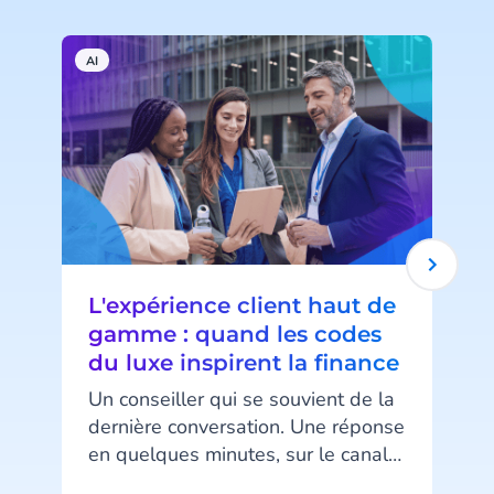
AI
H
L'expérience client haut de
gamme : quand les codes
du luxe inspirent la finance
Un conseiller qui se souvient de la
dernière conversation. Une réponse
en quelques minutes, sur le canal
d
préféré du client. Un message au