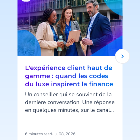
L'expérience client haut de
gamme : quand les codes
du luxe inspirent la finance
Un conseiller qui se souvient de la
dernière conversation. Une réponse
en quelques minutes, sur le canal
a
préféré du client. Un message au
bon moment, ni trop tôt ni trop
r
tard. Ce niveau d’attention, associé
6 minutes read
·
Jul 08, 2026
9