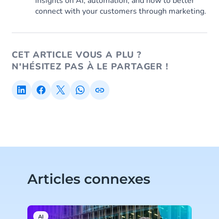
insights on AI, automation, and how to better
connect with your customers through marketing.
CET ARTICLE VOUS A PLU ?
N'HÉSITEZ PAS À LE PARTAGER !
Articles connexes
AI
W