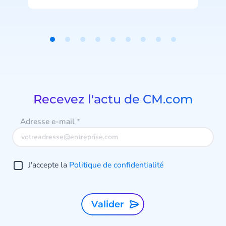
au luxe, devient pourtant un
e
standard attendu dans la banque
et l’assurance.
Item
1
of
9
Recevez l'actu de CM.com
Adresse e-mail
*
J'accepte la
Politique de confidentialité
Valider