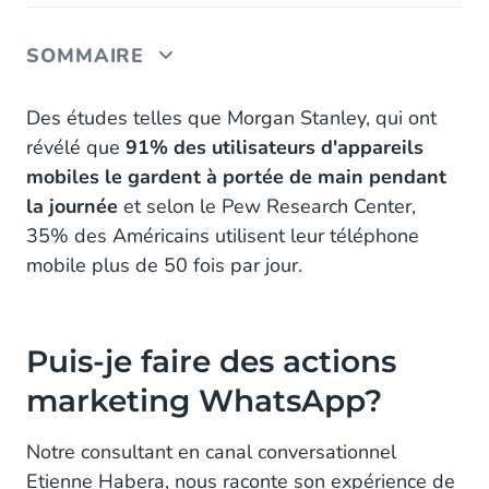
SOMMAIRE
Puis-je faire des actions marketing WhatsApp?
Des études telles que Morgan Stanley, qui ont
révélé que
91% des utilisateurs d'appareils
Pourquoi est-ce que je reçois des campagnes
mobiles le gardent à portée de main pendant
marketing sur WhatsApp par des entreprises et
la journée
et selon le Pew Research Center,
non des particuliers ?
35% des Américains utilisent leur téléphone
Si votre client accepte de communiquer avec vous
mobile plus de 50 fois par jour.
et de recevoir vos offres via WhatsApp?
Comment puis-je communiquer avec mes clients
via WhatsApp?
Puis-je faire des actions
marketing WhatsApp?
Notre consultant en canal conversationnel
Etienne Habera, nous raconte son expérience de