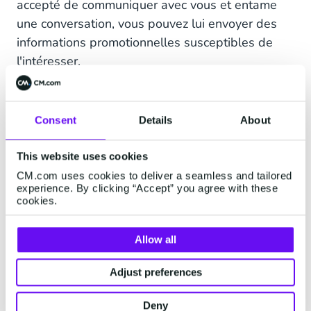
accepté de communiquer avec vous et entame
une conversation, vous pouvez lui envoyer des
informations promotionnelles susceptibles de
l'intéresser.
Comment puis-je
Consent
Details
About
communiquer avec mes
This website uses cookies
clients via WhatsApp?
CM.com uses cookies to deliver a seamless and tailored
experience. By clicking “Accept” you agree with these
cookies.
Il existe 2 types de messages: la notification
push et la conversation.
Allow all
Notification push :
Adjust preferences
Ce sont des messages qui contiennent des
informations nécessaires pour que vos clients
Deny