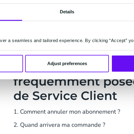
importants sont les suivants :
Details
Une assistance 24/7 pour vos clients sa
Une résolution plus rapide des problèmes
agents seront déjà en posession de plu
er a seamless and tailored experience. By clicking “Accept” yo
Exemples de Quest
Adjust preferences
fréquemment posée
de Service Client
1. Comment annuler mon abonnement ?
2. Quand arrivera ma commande ?