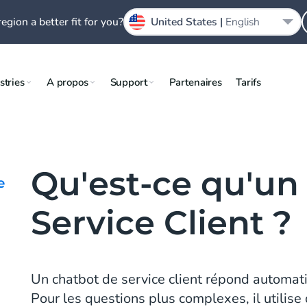
region a better fit for you?
United States |
English
stries
A propos
Support
Partenaires
Tarifs
Qu'est-ce qu'un
e
Service Client ?
Un chatbot de service client répond automat
Pour les questions plus complexes, il utili