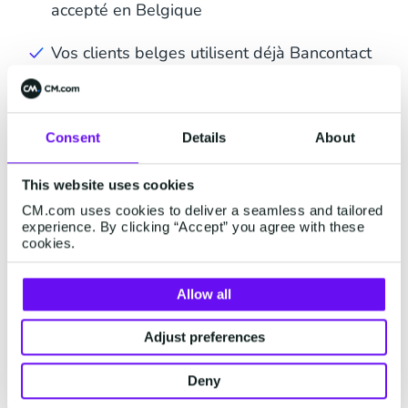
accepté en Belgique
Vos clients belges utilisent déjà Bancontact
au quotidien
Bancontact est un moyen de paiement
Consent
Details
About
efficace et sûr
This website uses cookies
CM.com uses cookies to deliver a seamless and tailored
experience. By clicking “Accept” you agree with these
cookies.
Payez avec Bancontact
Allow all
mobile
Adjust preferences
Deny