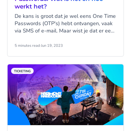
werkt het?
De kans is groot dat je wel eens One Time
Passwords (OTP's) hebt ontvangen, vaak
via SMS of e-mail. Maar wist je dat er een
nóg beter platform is om OTP's op te
versturen? Met WhatsApp Business
5 minutes read
·
Jun 19, 2023
Platform kun je One Time Passwords
versturen via het favoriete messaging
kanaal van je klanten! Zo kun je jouw
TICKETING
klanten een optimale ervaring bieden en
je klantrelaties een boost geven.