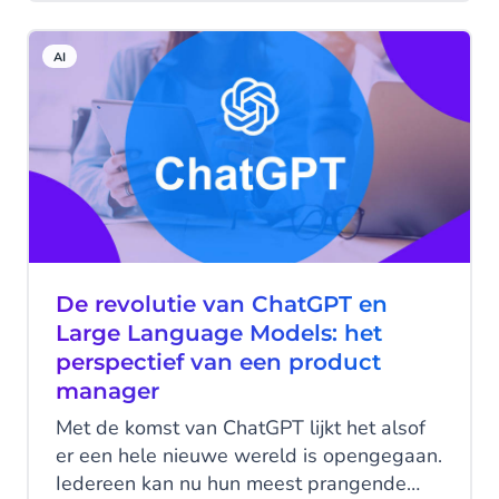
communiceren via messaging-kanalen’ Eh,
dat deden we toch allang? Dat klopt, maar
AI
toch is het dit keer anders.
De revolutie van ChatGPT en
Large Language Models: het
perspectief van een product
manager
Met de komst van ChatGPT lijkt het alsof
er een hele nieuwe wereld is opengegaan.
Iedereen kan nu hun meest prangende