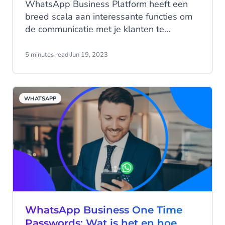
WhatsApp Business Platform heeft een
breed scala aan interessante functies om
de communicatie met je klanten te
optimaliseren bij elk contactmoment van
de customer journey. Om deze functies
5 minutes read
·
Jun 19, 2023
beter te kunnen faciliteren, heeft Meta de
verschillende gesprekken die je kunt
voeren met je klanten onderverdeeld in
WHATSAPP
vier categorieën. Laten we die eens op
een rijtje zetten!
WhatsApp Business One Time
Passwords: Wat is het en hoe