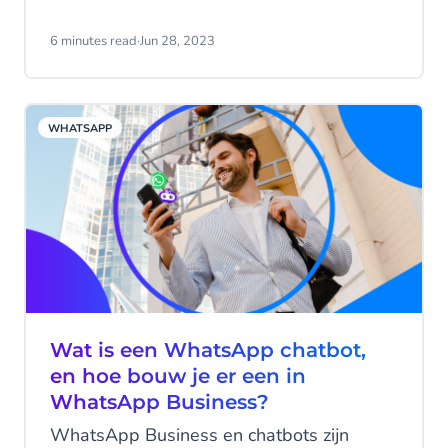
maar wat zijn nou precies de voordelen
van WhatsApp Business voor
6 minutes read
·
Jun 28, 2023
klantenservice? En hoe kunnen
klantenservicemedewerkers omgaan met
de toenemende inkomende vragen via
WHATSAPP
WhatsApp? In deze blog bespreken we
waarom WhatsApp Business voordelig is
voor de klantenservice en hoe je
inkomende berichten efficiënt kunt
afhandelen met de Mobile Service Cloud
van CM.com.
Wat is een WhatsApp chatbot,
en hoe bouw je er een in
WhatsApp Business?
WhatsApp Business en chatbots zijn