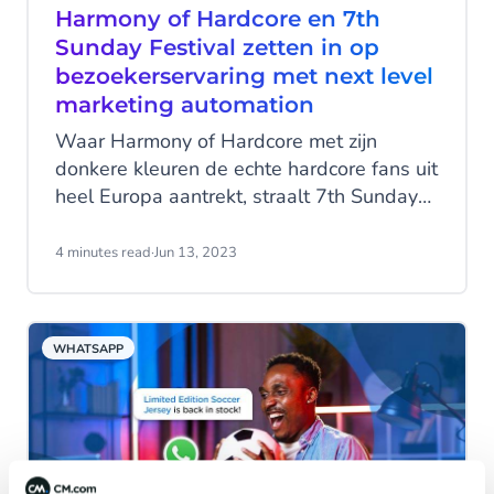
Harmony of Hardcore en 7th
Sunday Festival zetten in op
bezoekerservaring met next level
marketing automation
Waar Harmony of Hardcore met zijn
donkere kleuren de echte hardcore fans uit
heel Europa aantrekt, straalt 7th Sunday
Festival met kleurrijke stages en Top 40
muziek voornamelijk vrolijkheid uit. Een
4 minutes read
·
Jun 13, 2023
groot verschil tussen twee events die
maar een dag na elkaar plaatsvinden, op
dezelfde locatie. Toch is er een belangrijke
WHATSAPP
overeenkomst. Ze creëren een
buitengewone bezoekerservaring. Par-T,
de organisatie achter beide festivals,
boekt succes met een combinatie van
slimme ticketverkoop en next level