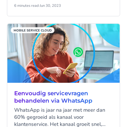
bouwen op Large Language Models zoals
6 minutes read
·
Jun 30, 2023
OpenAI's ChatGPT en andere generatieve
AI-tools. De sector maakt een explosieve
groei door, wat duidelijk blijkt uit het grote
MOBILE SERVICE CLOUD
aantal domeinregistraties op dit gebied
per week. Voor de meeste bedrijven is de
belangrijkste uitdaging om uit te vinden
wat hun bedrijf verder kan helpen.
Eenvoudig servicevragen
behandelen via WhatsApp
WhatsApp is jaar na jaar met meer dan
60% gegroeid als kanaal voor
klantenservice. Het kanaal groeit snel,