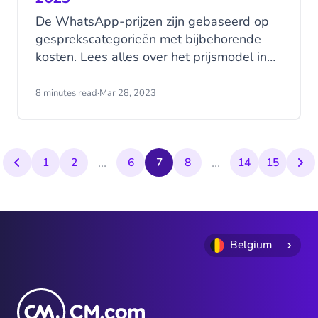
De WhatsApp-prijzen zijn gebaseerd op
gesprekscategorieën met bijbehorende
kosten. Lees alles over het prijsmodel in
deze blog. Meta heeft een aantal
prijswijzigingen aangekondigd voor 2024
8 minutes read
·
Mar 28, 2023
en 2025. Ontdek wat deze wijzigingen
voor jou betekenen!
...
...
1
2
6
7
8
14
15
Belgium