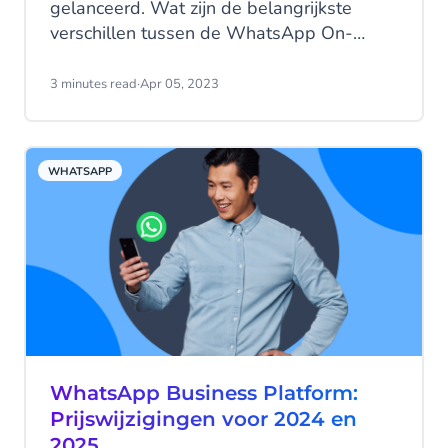
gelanceerd. Wat zijn de belangrijkste
verschillen tussen de WhatsApp On-
Premise API en de WhatsApp Cloud API?
Laten we ze eens op een rijtje zetten!
3 minutes read
·
Apr 05, 2023
WHATSAPP
WhatsApp Business Platform:
Prijswijzigingen voor 2024 en
2025