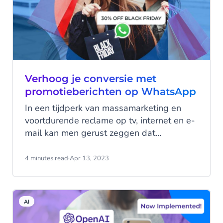
zoals Black Friday en Cyber Monday.
Verhoog je conversie met
promotieberichten op WhatsApp
In een tijdperk van massamarketing en
voortdurende reclame op tv, internet en e-
mail kan men gerust zeggen dat
uitverkoopperioden een overweldigende
ervaring kunnen zijn voor consumenten
4 minutes read
·
Apr 13, 2023
overal ter wereld. Omdat ze worden
overspoeld met informatie van bedrijven,
is het begrijpelijk dat mensen hun
AI
telefoon, radio en televisie willen
uitschakelen en alle vormen van marketing