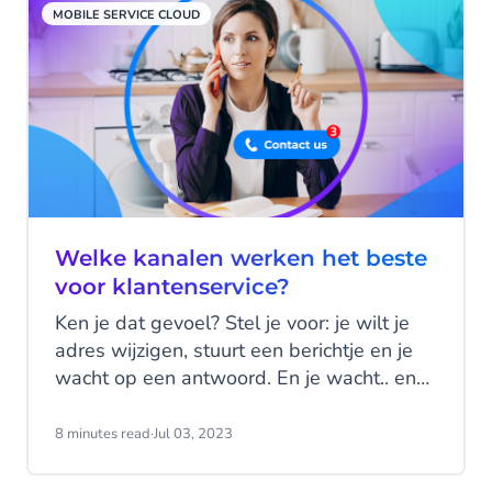
MOBILE SERVICE CLOUD
Welke kanalen werken het beste
voor klantenservice?
Ken je dat gevoel? Stel je voor: je wilt je
adres wijzigen, stuurt een berichtje en je
wacht op een antwoord. En je wacht.. en
wacht nog wat langer... Irritant hè? Blijf je
wachten, of probeer je het via een ander
8 minutes read
·
Jul 03, 2023
kanaal? Ga eens na hoe dit bij jouw bedrijf
geregeld is. Kunnen je klanten jou eigenlijk