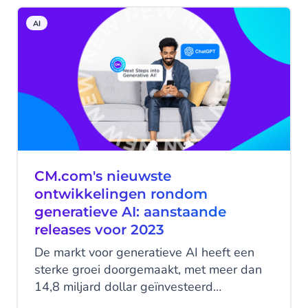
makkelijk bereiken via hun favoriete
AI
kanaal?
CM.com's nieuwste
ontwikkelingen rondom
generatieve AI: aanstaande
releases voor 2023
De markt voor generatieve AI heeft een
sterke groei doorgemaakt, met meer dan
14,8 miljard dollar geïnvesteerd
durfkapitaal in startups die hun producten