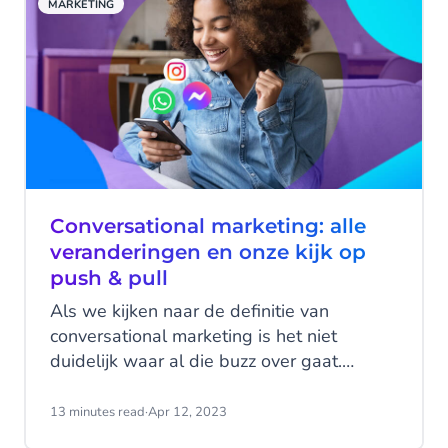
MARKETING
volledig herzien, waardoor de multi-
engine NLU van Conversational AI Cloud
verder is verbeterd. Ondertussen hebben
onze teams hard gewerkt aan de
introductie van gesprekssamenvattingen
in CM.com's Mobile Service Cloud.
Conversational marketing: alle
veranderingen en onze kijk op
push & pull
Als we kijken naar de definitie van
conversational marketing is het niet
duidelijk waar al die buzz over gaat.
‘Klanten engagen via een dialoog', 'real-
time interactie', 'tweerichtings-
13 minutes read
·
Apr 12, 2023
communicatie', 'de nadruk op