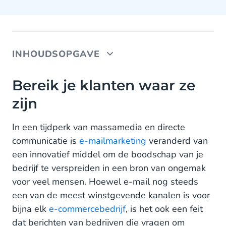
INHOUDSOPGAVE
Bereik je klanten waar ze zijn
Bereik je klanten waar ze
zijn
Geautomatiseerde WhatsApp templates
Aan de slag met WhatsApp voor het verzamelen
In een tijdperk van massamedia en directe
van klantenfeedback
communicatie is
e-mailmarketing
veranderd van
een innovatief middel om de boodschap van je
bedrijf te verspreiden in een bron van ongemak
voor veel mensen. Hoewel e-mail nog steeds
een van de meest winstgevende kanalen is voor
bijna elk
e-commercebedrijf
, is het ook een feit
dat berichten van bedrijven die vragen om