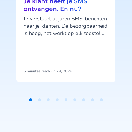
Je klant heeft je SMS
ontvangen. En nu?
Je verstuurt al jaren SMS-berichten
naar je klanten. De bezorgbaarheid
is hoog, het werkt op elk toestel en
je klanten kennen het kanaal. SMS
doet wat het moet doen. Maar hier
zit precies het probleem: SMS doet,
het praat niet terug.
6 minutes read
·
Jun 29, 2026
1
b
j
u
Item
1
of
9