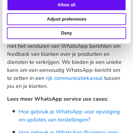
Aan de slag met WhatsApp
Allow all
voor het verzamelen van
Adjust preferences
klantenfeedback
Deny
Hier bij CM.com maken we het bedrijven starten
met het versturen van WhatsApp berichten om
feedback van klanten over je producten en
diensten te verkrijgen. We bieden je een unieke
kans om een eenvoudig WhatsApp-bericht om
te zetten in een
rijk communicatiekanaal
tussen
jou en je klanten.
Lees meer WhatsApp service use cases:
Hoe gebruik je WhatsApp voor opvolging
en updates van bestellingen?
Hoe gebruik je WhatsApp Business voor