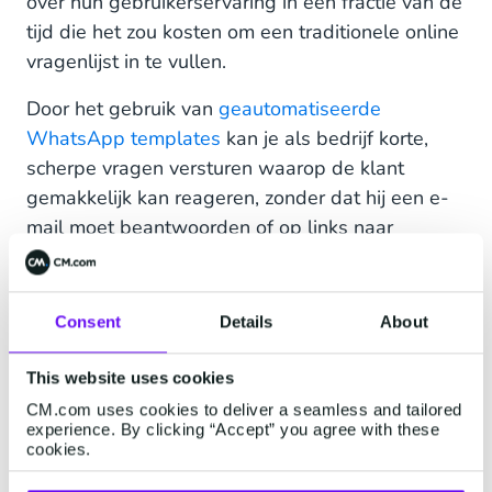
over hun gebruikerservaring in een fractie van de
tijd die het zou kosten om een traditionele online
vragenlijst in te vullen.
Door het gebruik van
geautomatiseerde
WhatsApp templates
kan je als bedrijf korte,
scherpe vragen versturen waarop de klant
gemakkelijk kan reageren, zonder dat hij een e-
mail moet beantwoorden of op links naar
externe websites hoeft te klikken. Op deze
manier worden de antwoorden die je ontvangt
automatisch omgezet in belangrijke informatie,
Consent
Details
About
en bespaar je jezelf ook nog eens de moeite om
lange enquêtes door te spitten om te
This website uses cookies
achterhalen wat je klanten je eigenlijk vertellen.
CM.com uses cookies to deliver a seamless and tailored
experience. By clicking “Accept” you agree with these
cookies.