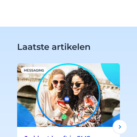
Laatste artikelen
MESSAGING
M