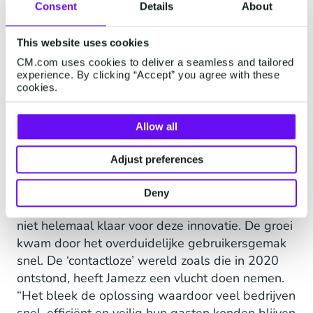
een verlengstuk zijn, ook buiten de horeca. Zo is
Consent
Details
About
er bijvoorbeeld een ondernemer die in
diervoeding doet die Jamezz gebruikt. Dat het
This website uses cookies
ook voor zulke doelgroepen een uikomst blijkt,
CM.com uses cookies to deliver a seamless and tailored
experience. By clicking “Accept” you agree with these
vinden we heel gaaf.”
cookies.
Allow all
CM.com als preferred
Adjust preferences
supplier
Deny
Toen Jamezz startte in 2017 was de markt nog
niet helemaal klaar voor deze innovatie. De groei
kwam door het overduidelijke gebruikersgemak
snel. De ‘contactloze’ wereld zoals die in 2020
ontstond, heeft Jamezz een vlucht doen nemen.
“Het bleek de oplossing waardoor veel bedrijven