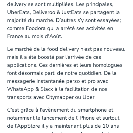
utilisant le SMS pour l’authentification et le
delivery se sont multipliées. Les principales,
Push pour l’engagement avec quelques
UberEats, Deliveroo & JustEats se partagent la
optimisations à faire.
majorité du marché. D’autres s’y sont essayées;
Just Eat -
comme Foodora qui a arrêté ses activités en
France au mois d'Août.
JustEat - Une stratégie de notifications utilisant
uniquement le SMS pour l’engagement avec des
Le marché de la food delivery n’est pas nouveau,
superbes opportunités d'améliorations.
mais il a été boosté par l'arrivée de ces
applications. Ces dernières et leurs homologues
font désormais parti de notre quotidien. De la
messagerie instantanée perso et pro avec
WhatsApp & Slack à la facilitation de nos
transports avec Citymapper ou Uber.
C’est grâce à l'avènement du smartphone et
notamment le lancement de l’iPhone et surtout
de l’AppStore il y a maintenant plus de 10 ans