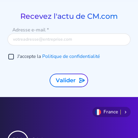
of
9
d
Recevez l'actu de CM.com
r
Adresse e-mail
*
J'accepte la
Politique de confidentialité
Valider
France