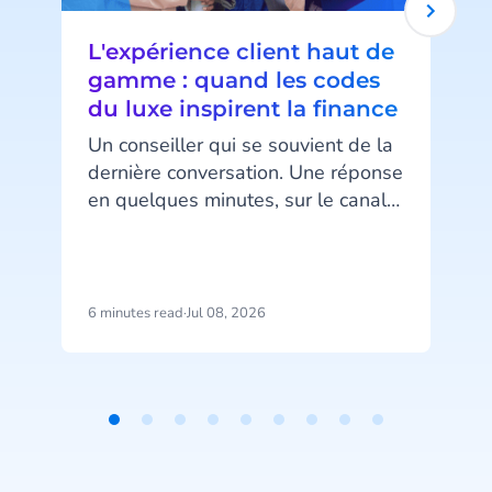
L'expérience client haut de
gamme : quand les codes
du luxe inspirent la finance
Un conseiller qui se souvient de la
dernière conversation. Une réponse
en quelques minutes, sur le canal
préféré du client. Un message au
bon moment, ni trop tôt ni trop
l
tard. Ce niveau d’attention, associé
au luxe, devient pourtant un
6 minutes read
·
Jul 08, 2026
7
standard attendu dans la banque
f
et l’assurance.
F
Item
1
s