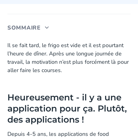
SOMMAIRE
Heureusement - il y a une application pour ça.
Il se fait tard, le frigo est vide et il est pourtant
Plutôt, des applications !
l’heure de dîner. Après une longue journée de
travail, la motivation n’est plus forcément là pour
Les différentes applications de food delivery
aller faire les courses.
Deliveroo -
Deliveroo - Une stratégie de notifications utilisant
Heureusement - il y a une
uniquement le Push pour l’engagement avec
beaucoup d’optimisations possibles.
application pour ça. Plutôt,
des applications !
UberEats -
UberEats - Une stratégie de notifications
Depuis 4-5 ans, les applications de food