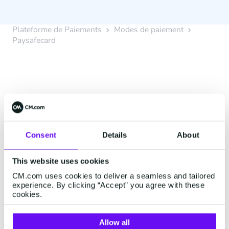
Plateforme de Paiements
Modes de paiement
Paysafecard
Consent
Details
About
Demandez Paysafecard
pour votre boutique en
This website uses cookies
ligne
CM.com uses cookies to deliver a seamless and tailored
experience. By clicking “Accept” you agree with these
cookies.
Remise sur volume >2000 transactions p/m
Nous facturons des frais de traitement et des
Allow all