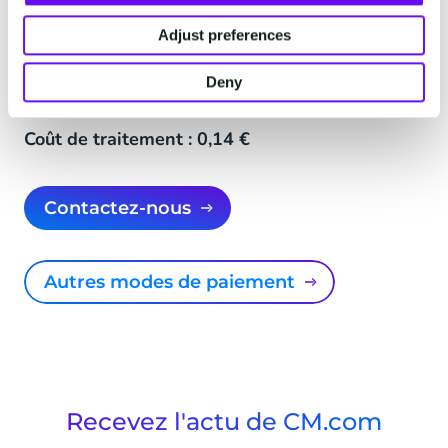
frais de méthode de paiement pour chaque
transaction. Il n'y a aucun frais caché.
Adjust preferences
Deny
Coût Paysafecards : 15%
Coût de traitement : 0,14 €
Contactez-nous
Autres modes de paiement
Recevez l'actu de CM.com