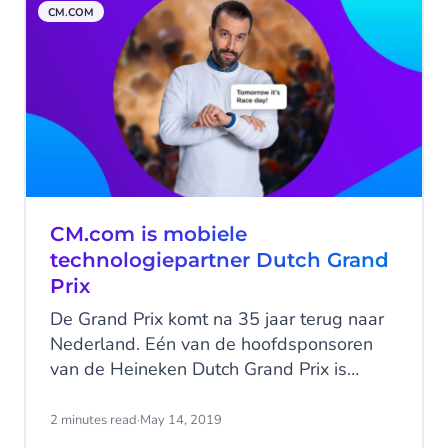
CM.COM
klantervaring optimaliseren?
CM.com is mobiele
technologiepartner Dutch Grand
Prix
De Grand Prix komt na 35 jaar terug naar
Nederland. Eén van de hoofdsponsoren
van de Heineken Dutch Grand Prix is
CM.com. CM.com zet Conversational
Commerce in om fan-ervaring te
2 minutes read
·
May 14, 2019
optimaliseren