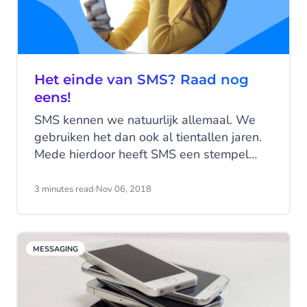
Het einde van SMS? Raad nog
eens!
SMS kennen we natuurlijk allemaal. We
gebruiken het dan ook al tientallen jaren.
Mede hierdoor heeft SMS een stempel
gekregen als ‘oubollig’. Maar niets is
minder waar. In een vernieuwde vorm zal
3 minutes read
·
Nov 06, 2018
SMS de manier van communiceren
drastisch veranderen. Deze nieuwe vorm
heet RCS (Rich Communication Services)
MESSAGING
en voegt rijke content toe aan SM. Dit stelt
jou in staat om de klantverwachting te
overtreffen. Lees hier hoe je dat voor