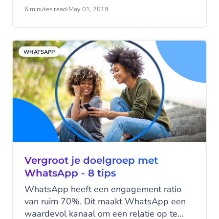
het WhatsApp Business Platform de druk
6 minutes read
·
May 01, 2019
op de klantenservice kan verlichten en je
klanten een meer gepersonaliseerde
winkelervaring kan bieden, van fysieke
WHATSAPP
winkels tot online winkels en van online
bezorgdiensten voor voedingswaren tot
cadeaus.
Vergroot je doelgroep met
WhatsApp - 8 tips
WhatsApp heeft een engagement ratio
van ruim 70%. Dit maakt WhatsApp een
waardevol kanaal om een relatie op te