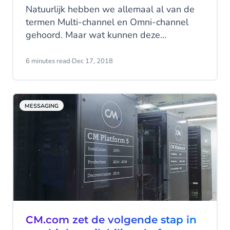
Natuurlijk hebben we allemaal al van de
termen Multi-channel en Omni-channel
gehoord. Maar wat kunnen deze
marketingstrategieën nu echt voor je
bedrijf betekenen? Voor een antwoord op
6 minutes read
·
Dec 17, 2018
die vraag moeten we het exacte verschil
tussen beide weten. In dit korte artikel
leggen we uit waar het allemaal om
MESSAGING
draait.
CM.com zet de volgende stap in