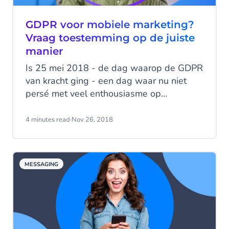
GDPR voor mobiele marketing?
Vraag toestemming op de juiste
manier
Is 25 mei 2018 - de dag waarop de GDPR
van kracht ging - een dag waar nu niet
persé met veel enthousiasme op
terugkijkt? Veel bedrijven denken nog
altijd dat het lastig is om GDPR compliant
4 minutes read
·
Nov 26, 2018
marketingberichten te versturen. Niet
nodig. Met behulp van deze praktische
gids zul je zien dat het eigenlijk vrij
MESSAGING
eenvoudig is om GDPR compliant te zijn.