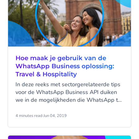
Hoe maak je gebruik van de
WhatsApp Business oplossing:
Travel & Hospitality
In deze reeks met sectorgerelateerde tips
voor de WhatsApp Business API duiken
we in de mogelijkheden die WhatsApp te
bieden heeft voor de Travel & Hospitality
industrie. Hoe kun je optimaal gebruik
4 minutes read
·
Jun 04, 2019
maken van de WhatsApp Business
oplossing, en zo de druk op de
klantenservice verlagen en de