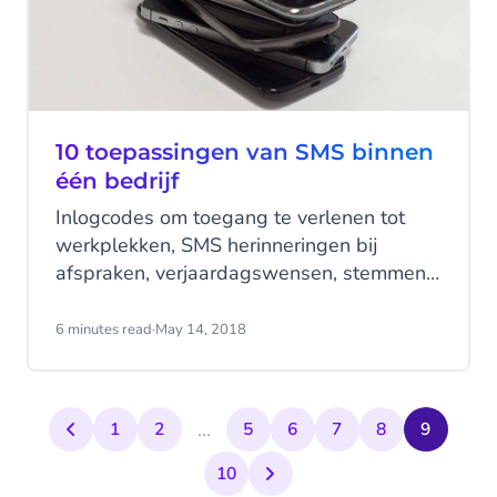
elkaar krijgt.
10 toepassingen van SMS binnen
één bedrijf
Inlogcodes om toegang te verlenen tot
werkplekken, SMS herinneringen bij
afspraken, verjaardagswensen, stemmen
tijdens een MT-vergadering. De
toepassingen van SMS binnen een bedrijf
6 minutes read
·
May 14, 2018
zijn eindeloos. Hieronder 10
veelvoorkomende toepassingen binnen
één bedrijf op een rijtje.
...
1
2
5
6
7
8
9
10