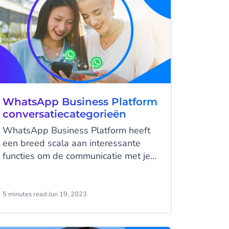
WhatsApp Business Platform
conversatiecategorieën
WhatsApp Business Platform heeft
een breed scala aan interessante
functies om de communicatie met je
klanten te optimaliseren bij elk
contactmoment van de customer
journey. Om deze functies beter te
5 minutes read
·
Jun 19, 2023
kunnen faciliteren, heeft Meta de
verschillende gesprekken die je kunt