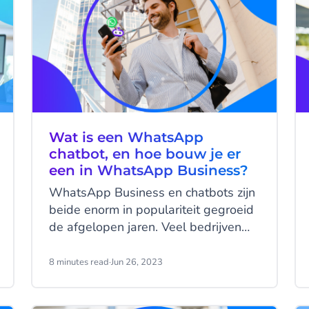
Wat is een WhatsApp
chatbot, en hoe bouw je er
een in WhatsApp Business?
WhatsApp Business en chatbots zijn
beide enorm in populariteit gegroeid
de afgelopen jaren. Veel bedrijven
zetten deze innovative tools in om te
communiceren met klanten, en het
8 minutes read
·
Jun 26, 2023
lijkt erop dat deze trend doorzet. Op
dit moment zijn er 2 miljard actieve