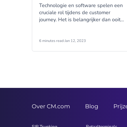
Technologie en software spelen een
cruciale rol tijdens de customer
journey. Het is belangrijker dan ooit
dat telecombedrijven digitaal met
klanten communiceren om zo aan alle
verwachtingen te kunnen voldoen. Is
6 minutes read
·
Jan 12, 2023
dat moeilijk? Nee, het is zelfs
eenvoudiger dan je denkt. Vooral
wanneer je proactief aan de slag
gaat met data.
Over CM.com
Blog
Prij
SIP Trunking
Betaalterminals