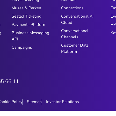
Musea & Parken
Connections
Em
n
Seated Ticketing
Conversational AI
Ev
Cloud
n
Payments Platform
HA
Conversational
g
Business Messaging
Ka
Channels
API
Customer Data
Campaigns
Platform
55 66 11
ookie Policy
Sitemap
Investor Relations