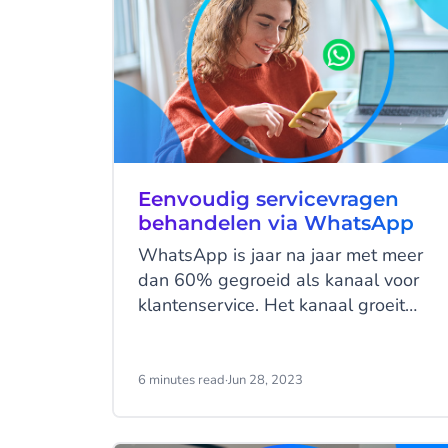
Eenvoudig servicevragen
behandelen via WhatsApp
WhatsApp is jaar na jaar met meer
dan 60% gegroeid als kanaal voor
klantenservice. Het kanaal groeit
snel, maar wat zijn nou precies de
voordelen van WhatsApp Business
voor klantenservice? En hoe kunnen
6 minutes read
·
Jun 28, 2023
klantenservicemedewerkers omgaan
met de toenemende inkomende