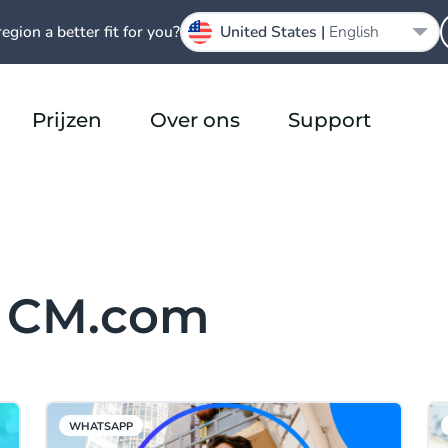
region a better fit for you?
United States |
English
Prijzen
Over ons
Support
n CM.com
WHATSAPP