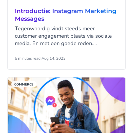
Introductie: Instagram Marketing
Messages
Tegenwoordig vindt steeds meer
customer engagement plaats via sociale
media. En met een goede reden.
Gepersonaliseerde berichten op de
favoriete apps van klanten kunnen jouw
5 minutes read
·
Aug 14, 2023
merk een flinke boost geven. De nieuwe
Marketing Messages functie van
Instagram biedt een geweldige
COMMERCE
marketingtool om jouw zichtbaarheid te
vergroten en klanten opnieuw te
betrekken om die conversiepercentages te
laten groeien.