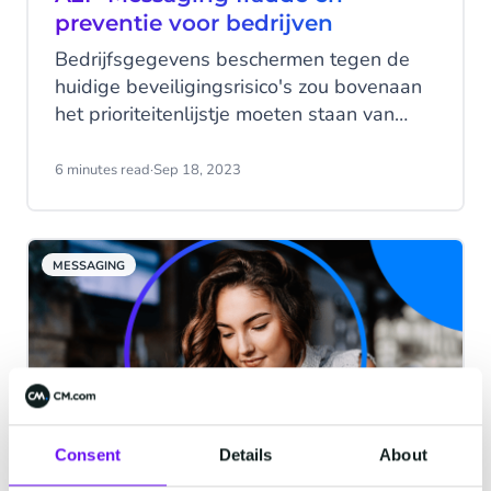
kunt nemen.
preventie voor bedrijven
Bedrijfsgegevens beschermen tegen de
huidige beveiligingsrisico's zou bovenaan
het prioriteitenlijstje moeten staan van
ieder modern bedrijf. Vooral omdat A2P-
fraude (application-to-person messaging)
6 minutes read
·
Sep 18, 2023
toeneemt. Lees alles over de verschillende
soorten A2P-fraude en welke stappen je
kunt nemen om te voorkomen dat je het
MESSAGING
volgende slachtoffer wordt.
Consent
Details
About