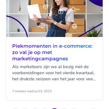
komen met hun klanten.
Piekmomenten in e-commerce:
zo val je op met
marketingcampagnes
Als marketeers zijn we al bezig met de
voorbereidingen voor het vierde kwartaal,
het drukste seizoen van het jaar voor veel
e-commerce shops. Maar zes maanden
van tevoren effectieve
7 minutes read
·
Jul 03, 2023
marketingcampagnes opzetten is een
uitdaging. Hoe blijf je relevant in een