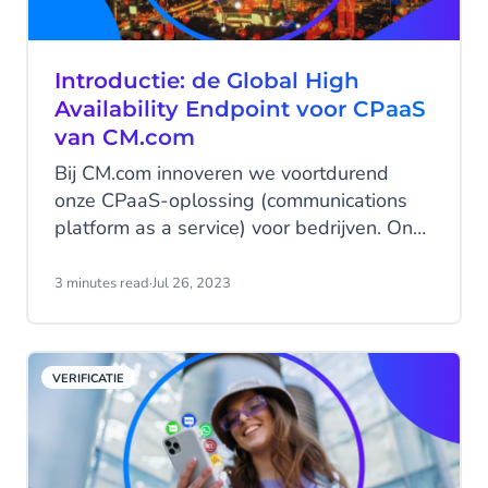
Introductie: de Global High
Availability Endpoint voor CPaaS
van CM.com
Bij CM.com innoveren we voortdurend
onze CPaaS-oplossing (communications
platform as a service) voor bedrijven. Ons
Communications Platform biedt één
eenvoudige verbinding voor álle
3 minutes read
·
Jul 26, 2023
messaging kanalen, zodat jij met jouw
klanten kunt communiceren op de
messaging kanalen die hun voorkeur
VERIFICATIE
genieten, zonder extra gedoe.