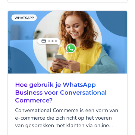
met dat stemmetje in het achterhoofd dat
zegt dat je een fout gaat maken. Soms
WHATSAPP
gooien we het zekere voor het onzekere
en kopen we het product toch; in veel
gevallen laten we ons winkelwagentje
staan en gaan we elders op zoek naar wat
we zoeken.
Hoe gebruik je WhatsApp
Business voor Conversational
Commerce?
Conversational Commerce is een vorm van
e-commerce die zich richt op het voeren
van gesprekken met klanten via online
chattools. Het is een concept dat al