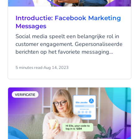
Introductie: Facebook Marketing
Messages
Social media speelt een belangrijke rol in
customer engagement. Gepersonaliseerde
berichten op het favoriete messaging
kanaal van jouw klanten zullen de
customer experience een flinke boost
5 minutes read
·
Aug 14, 2023
geven. Het komt tevens de klantloyaliteit
ten goede! Meta introduceert nu een
nieuwe manier om met jouw klanten in
VERIFICATIE
contact te komen: Facebook Marketing
Messages!