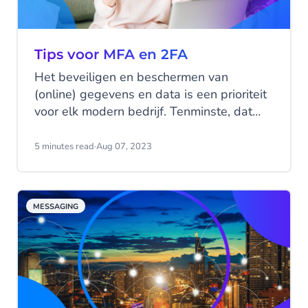
Tips voor MFA en 2FA
Het beveiligen en beschermen van
(online) gegevens en data is een prioriteit
voor elk modern bedrijf. Tenminste, dat
zou het moeten zijn! Maar
beveiligingsmaatregelen werken alleen
5 minutes read
·
Aug 07, 2023
als zowel werknemers als klanten bereid
zijn om ze toe te passen. Hoe zorg je dat
iedereen zijn steentje bijdraagt?
MESSAGING