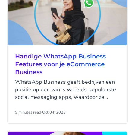
Handige WhatsApp Business
Features voor je eCommerce
Business
WhatsApp Business geeft bedrijven een
positie op een van 's werelds populairste
social messaging apps, waardoor ze
effectiever met klanten in contact kunnen
komen en zo kunnen groeien op de online
9 minutes read
·
Oct 04, 2023
markt. Hieronder volgen enkele van de
handige features die het WhatsApp
Business Platform inmiddels tot een