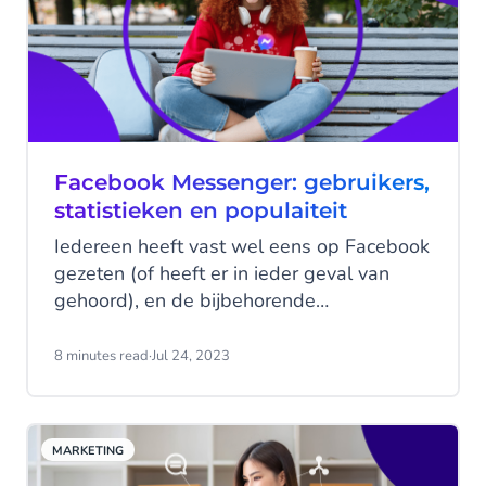
Facebook Messenger: gebruikers,
statistieken en populaiteit
Iedereen heeft vast wel eens op Facebook
gezeten (of heeft er in ieder geval van
gehoord), en de bijbehorende
communicatie app Facebook Messenger is
voor vele ook geen vreemde. Maar wist je
8 minutes read
·
Jul 24, 2023
ook al dat Facebook Messenger niet
alleen voor consumenten een handig
platform is? Ook bedrijven kunnen dit
MARKETING
veelzijdige kanaal inzetten om in contact te