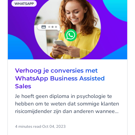
WHATSAPP
onmisbaar onderdeel hebben gemaakt
binnen e-commerce wereldwijd.
Verhoog je conversies met
WhatsApp Business Assisted
Sales
Je hoeft geen diploma in psychologie te
hebben om te weten dat sommige klanten
risicomijdender zijn dan anderen wanneer
het op een aankoop aankomt. Bij online
winkelen heeft iedereen wel eens boven
4 minutes read
·
Oct 04, 2023
de knop "betaling bevestigen" gehangen