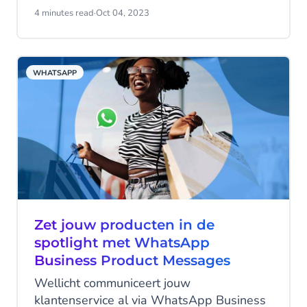
geruime tijd bestaat. Chris Messina,
4 minutes read
·
Oct 04, 2023
voormalig Developer Experience Lead bij
Uber, beschreef het in 2015 als "het
kruispunt van messaging-apps en
WHATSAPP
winkelen".
Zet jouw producten in de
spotlight met WhatsApp
Business Product Messages
Wellicht communiceert jouw
klantenservice al via WhatsApp Business