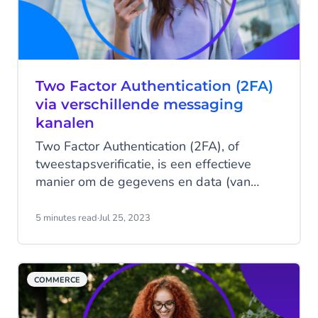
Two Factor Authentication (2FA)
via verschillende messaging
kanalen
Two Factor Authentication (2FA), of
tweestapsverificatie, is een effectieve
manier om de gegevens en data (van
klanten) te beschermen. Maar hoe stel je
2FA in? En welke messaging kanalen
5 minutes read
·
Jul 25, 2023
kunnen worden gebruikt?
COMMERCE