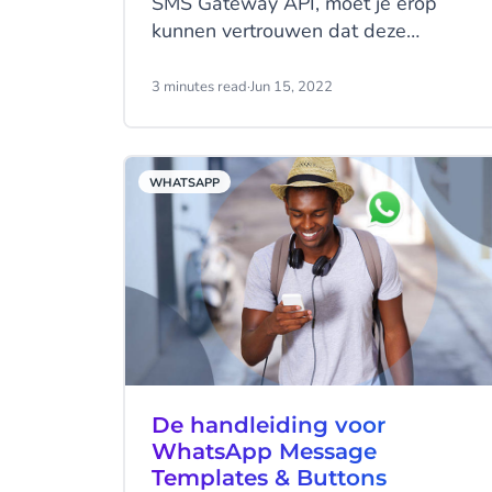
SMS Gateway API, moet je erop
kunnen vertrouwen dat deze
gateway alle berichten correct en
tijdig aflevert. Verstuur je
3 minutes read
·
Jun 15, 2022
privacygevoelige berichten? Dan
speelt ook gegevensbescherming
een belangrijke rol in je keuze voor
WHATSAPP
een provider. Wat betekent 24/7
monitoring en databescherming van
CM.com voor jou en je bedrijf?
De handleiding voor
WhatsApp Message
Templates & Buttons