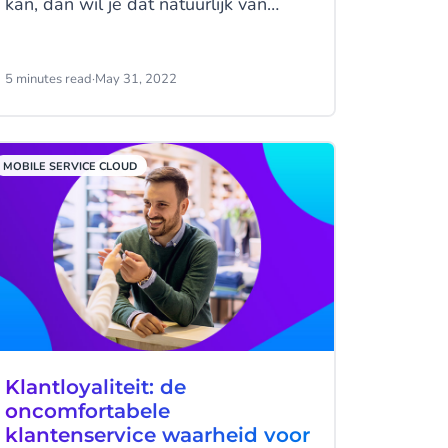
kan, dan wil je dat natuurlijk van
harte omarmen. Dat gezegd
hebbende, wat weet je over VoIP?
5 minutes read
·
May 31, 2022
MOBILE SERVICE CLOUD
Klantloyaliteit: de
oncomfortabele
klantenservice waarheid voor