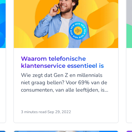
Waarom telefonische
klantenservice essentieel is
Wie zegt dat Gen Z en millennials
niet graag bellen? Voor 69% van de
consumenten, van alle leeftijden, is
de telefoon favoriet om contact op te
nemen met de klantenservice.
Bovendien zijn de zoekopdrachten op
3 minutes read
·
Sep 29, 2022
Google naar "telefoonnummer
klantenservice" in de VS de