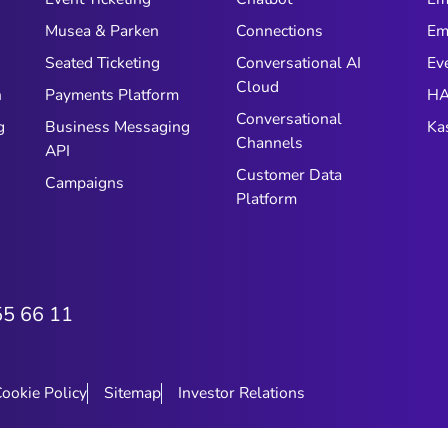
Musea & Parken
Connections
Em
n
Seated Ticketing
Conversational AI
Ev
Cloud
n
Payments Platform
HA
Conversational
g
Business Messaging
Ka
Channels
API
Customer Data
Campaigns
Platform
55 66 11
ookie Policy
Sitemap
Investor Relations