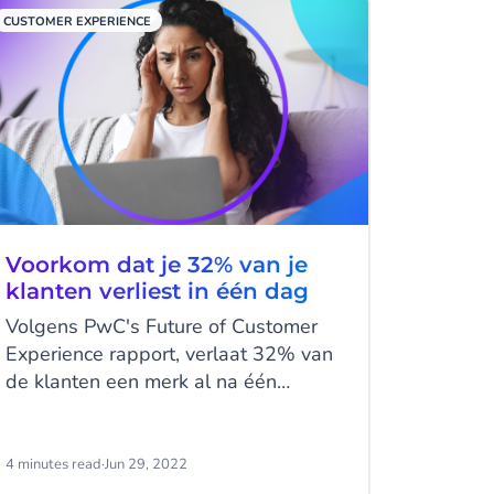
communicatiekanalen kan de
CUSTOMER EXPERIENCE
klantervaring maken of breken.
Voorkom dat je 32% van je
klanten verliest in één dag
Volgens PwC's Future of Customer
Experience rapport, verlaat 32% van
de klanten een merk al na één
slechte ervaring. En zelfs als ze van
je merk houden, loopt 59% bij je weg
na een tweede slechte ervaring.
4 minutes read
·
Jun 29, 2022