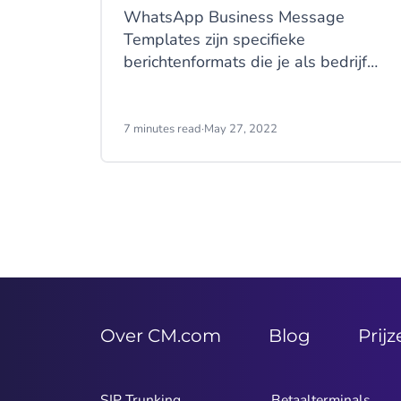
WhatsApp Business Message
Templates zijn specifieke
berichtenformats die je als bedrijf
kunt gebruiken om notificaties,
waarschuwingen en
klantenserviceberichten te sturen
7 minutes read
·
May 27, 2022
(mits de mensen goedkeuring
hebben gegeven om berichten te
ontvangen). Denk aan
afspraakherinneringen,
verzendinformatie, oplossingen voor
problemen en betalingsupdates.
Deze Message Templates kunnen
ook verrijkt worden met interactieve
knoppen. Lees er hieronder alles
Over CM.com
Blog
Prij
over.
SIP Trunking
Betaalterminals