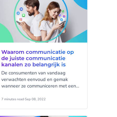
Waarom communicatie op
de juiste communicatie
kanalen zo belangrijk is
De consumenten van vandaag
verwachten eenvoud en gemak
wanneer ze communiceren met een
bedrijf. Dat betekent soepele
interacties en bereikbaarheid
7 minutes read
·
Sep 08, 2022
wanneer de klant dat nodig heeft.
Aanwezig zijn op de juiste