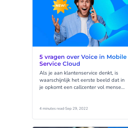
5 vragen over Voice in Mobile
Service Cloud
Als je aan klantenservice denkt, is
waarschijnlijk het eerste beeld dat in
je opkomt een callcenter vol mensen
met headsets. Dat beeld is inmiddels
wel wat anders - nu we in ons
dagelijks leven gebruik maken van
4 minutes read
·
Sep 29, 2022
vele verschillende
communicatiekanalen, is ook het