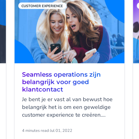
afgelopen vijf jaar gestegen.
CUSTOMER EXPERIENCE
Seamless operations zijn
belangrijk voor goed
klantcontact
Je bent je er vast al van bewust hoe
belangrijk het is om een geweldige
customer experience te creëren.
Daarom heb je natuurlijk al
geïnvesteerd in oplossingen die de
4 minutes read
·
Jul 01, 2022
customer journey zullen verbeteren!