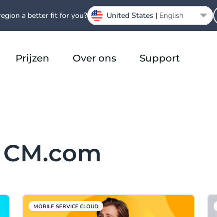
region a better fit for you?
United States |
English
Prijzen
Over ons
Support
n CM.com
MOBILE SERVICE CLOUD