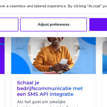
er a seamless and tailored experience. By clicking “Accept” yo
5 minutes read
·
Jun 21, 2022
Adjust preferences
SMS
Schaal je
bedrijfscommunicatie met
een SMS API integratie
Als het gaat om zakelijke