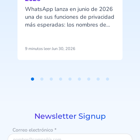
WhatsApp lanza en junio de 2026
una de sus funciones de privacidad
más esperadas: los nombres de
usuario. A partir de esa fecha, tus
clientes podrán ocultar su número
de teléfono al contactar con tu
9 minutos leer
·
Jun 30, 2026
7
empresa a través de WhatsApp
Business. Ese cambio tiene
implicaciones directas en cómo
identificas clientes, gestionas
Item
campañas y estructuras tus datos.
1
of
9
Newsletter Signup
Correo electrónico
*