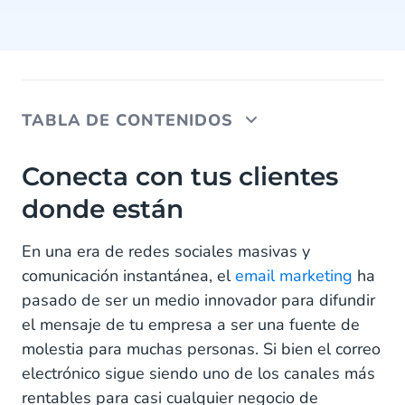
TABLA DE CONTENIDOS
Conecta con tus clientes donde están
Conecta con tus clientes
donde están
Plantillas automatizadas de WhatsApp
Comienza con WhatsApp para recopilar reseñas de
En una era de redes sociales masivas y
los clientes
comunicación instantánea, el
email marketing
ha
pasado de ser un medio innovador para difundir
el mensaje de tu empresa a ser una fuente de
molestia para muchas personas. Si bien el correo
electrónico sigue siendo uno de los canales más
rentables para casi cualquier negocio de