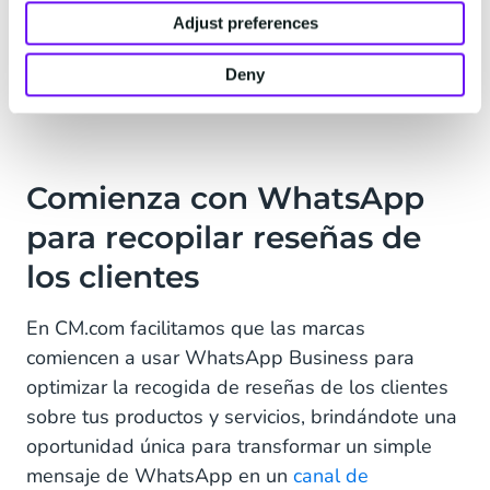
simplifican automáticamente en información
Adjust preferences
clave, liberándote de la tarea de revisar
encuestas extensas para intentar comprender lo
Deny
que tus clientes te están diciendo.
Comienza con WhatsApp
para recopilar reseñas de
los clientes
En CM.com facilitamos que las marcas
comiencen a usar WhatsApp Business para
optimizar la recogida de reseñas de los clientes
sobre tus productos y servicios, brindándote una
oportunidad única para transformar un simple
mensaje de WhatsApp en un
canal de