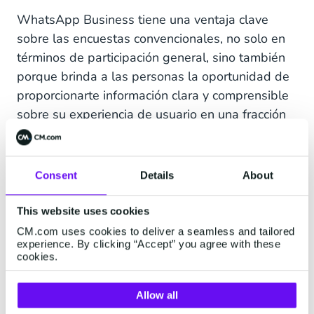
WhatsApp Business tiene una ventaja clave
sobre las encuestas convencionales, no solo en
términos de participación general, sino también
porque brinda a las personas la oportunidad de
proporcionarte información clara y comprensible
sobre su experiencia de usuario en una fracción
del tiempo que les tomaría completar un
cuestionario tradicional en línea.
Consent
Details
About
A través del uso de plantillas automatizadas de
WhatsApp, tú como dueño de negocio puedes
This website uses cookies
enviar preguntas cortas y concisas que el cliente
CM.com uses cookies to deliver a seamless and tailored
experience. By clicking “Accept” you agree with these
puede responder fácilmente, sin que tengan que
cookies.
responder correos electrónicos o hacer clic en
enlaces hacia sitios web externos. De esta
Allow all
manera, las respuestas que recibes se