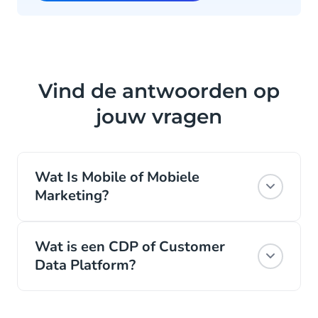
Vind de antwoorden op
jouw vragen
Wat Is Mobile of Mobiele
Marketing?
Mobiele marketing past de principes van
Wat is een CDP of Customer
marketing toe met een focus op mobiele
Data Platform?
apparaten zoals smartphones en tablets.
Mobiele marketing is gericht op het
Een Customer Data Platform, kortweg
aantrekken en binden van en