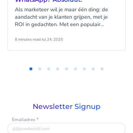
Als marketeer wil je maar één ding: de
aandacht van je klanten grijpen, met je
ROI in gedachten. Met een populair
platform zoals WhatsApp Business biedt
het bereik en de interactieve aard van het
8 minutes read
·
Jul 24, 2025
kanaal een uitstekend startpunt. Maar hoe
haal je echt meer uit je marketingbudget
om betere resultaten te behalen? Door
data in je voordeel te gebruiken!
Item
1
of
9
Newsletter Signup
Emailadres
*